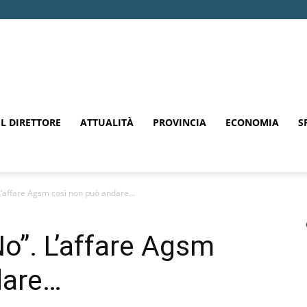
EL DIRETTORE
ATTUALITÀ
PROVINCIA
ECONOMIA
S
L’affare Agsm così non può andare…
o”. L’affare Agsm
dare…