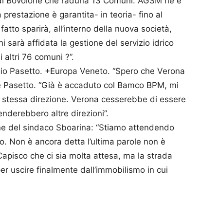
i Bovolone che raduna 13 Comuni. AGSM ne è
 prestazione è garantita- in teoria- fino al
tto sparirà, all’interno della nuova società,
hi sarà affidata la gestione del servizio idrico
 altri 76 comuni ?”.
rgio Pasetto. +Europa Veneto. “Spero che Verona
dice Pasetto. “Già è accaduto col Bamco BPM, mi
 stessa direzione. Verona cesserebbe di essere
enderebbero altre direzioni”.
one del sindaco Sboarina: “Stiamo attendendo
. Non è ancora detta l’ultima parole non è
 Capisco che ci sia molta attesa, ma la strada
r uscire finalmente dall’immobilismo in cui
p
am
ividi