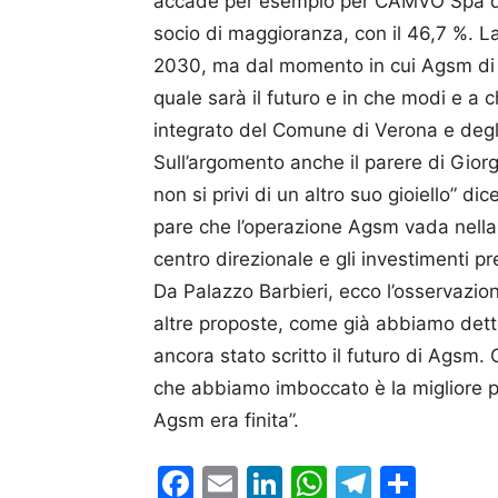
accade per esempio per CAMVO Spa d
socio di maggioranza, con il 46,7 %. La
2030, ma dal momento in cui Agsm di fa
quale sarà il futuro e in che modi e a c
integrato del Comune di Verona e degli
Sull’argomento anche il parere di Gio
non si privi di un altro suo gioiello” 
pare che l’operazione Agsm vada nella
centro direzionale e gli investimenti pr
Da Palazzo Barbieri, ecco l’osservazi
altre proposte, come già abbiamo detto
ancora stato scritto il futuro di Agsm.
che abbiamo imboccato è la migliore pe
Agsm era finita”.
Facebook
Email
LinkedIn
WhatsAp
Telegr
Cond