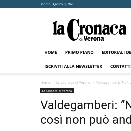
sabato, Agosto 8, 2026
La
Cronaca
di
Verona
HOME
PRIMO PIANO
EDITORIALI D
ISCRIVITI ALLA NEWSLETTER
CONTATTI
Home
La Cronaca di Verona
Valdegamberi: ”No”. 
La Cronaca di Verona
Valdegamberi: ”N
così non può an