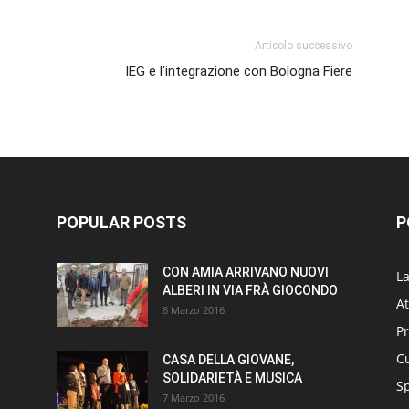
Articolo successivo
IEG e l’integrazione con Bologna Fiere
POPULAR POSTS
P
CON AMIA ARRIVANO NUOVI
L
ALBERI IN VIA FRÀ GIOCONDO
At
8 Marzo 2016
P
Cu
CASA DELLA GIOVANE,
SOLIDARIETÀ E MUSICA
S
7 Marzo 2016