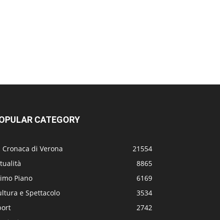
OPULAR CATEGORY
a Cronaca di Verona
21554
tualità
8865
rimo Piano
6169
ltura e Spettacolo
3534
port
2742