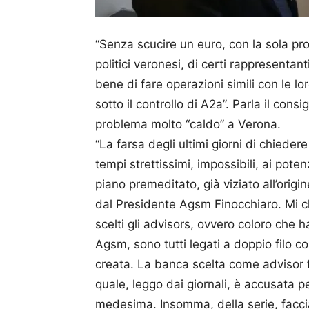
“Senza scucire un euro, con la sola prom
politici veronesi, di certi rappresent
bene di fare operazioni simili con le l
sotto il controllo di A2a”. Parla il con
problema molto “caldo” a Verona.
“La farsa degli ultimi giorni di chiede
tempi strettissimi, impossibili, ai pote
piano premeditato, già viziato all’origine
dal Presidente Agsm Finocchiaro. Mi chi
scelti gli advisors, ovvero coloro che 
Agsm, sono tutti legati a doppio filo c
creata. La banca scelta come advisor f
quale, leggo dai giornali, è accusata p
medesima. Insomma, della serie, faccia