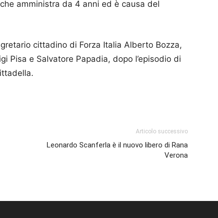
a che amministra da 4 anni ed è causa del
egretario cittadino di Forza Italia Alberto Bozza,
uigi Pisa e Salvatore Papadia, dopo l’episodio di
ttadella.
p
am
ividi
Articolo successivo
Leonardo Scanferla è il nuovo libero di Rana
Verona