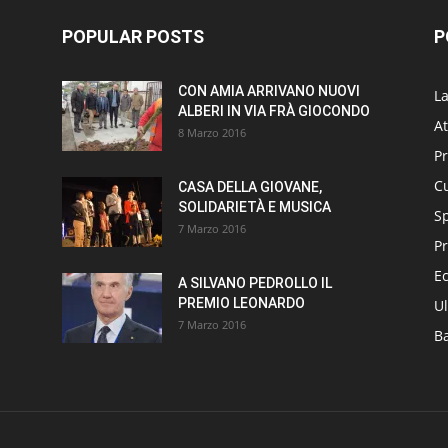
POPULAR POSTS
P
CON AMIA ARRIVANO NUOVI
L
ALBERI IN VIA FRÀ GIOCONDO
At
8 Marzo 2016
P
Cu
CASA DELLA GIOVANE,
SOLIDARIETÀ E MUSICA
S
7 Marzo 2016
Pr
E
A SILVANO PEDROLLO IL
PREMIO LEONARDO
Ul
7 Marzo 2016
B