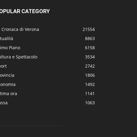
OPULAR CATEGORY
a Cronaca di Verona
21554
tualità
8863
rimo Piano
6158
ltura e Spettacolo
3534
port
2742
ovincia
1806
conomia
1492
tima ora
1141
assa
1063