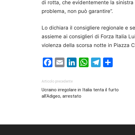
di rotta, che evidentemente la sinistr
problema, non può garantire”.
Lo dichiara il consigliere regionale e s
assieme ai consiglieri di Forza Italia L
violenza della scorsa notte in Piazza Ci
Facebook
Email
LinkedIn
WhatsAp
Telegr
Cond
Articolo precedente
Ucraino irregolare in Italia tenta il furto
all’Adigeo, arrestato