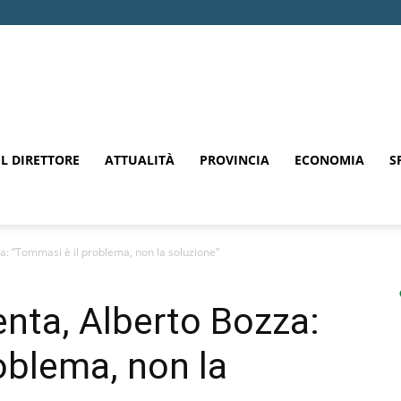
EL DIRETTORE
ATTUALITÀ
PROVINCIA
ECONOMIA
S
za: “Tommasi è il problema, non la soluzione”
enta, Alberto Bozza:
oblema, non la