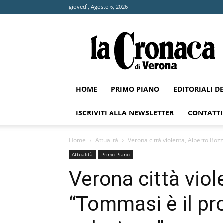
giovedì, Agosto 6, 2026
La
Cronaca
di
Verona
HOME
PRIMO PIANO
EDITORIALI D
ISCRIVITI ALLA NEWSLETTER
CONTATTI
Home
Attualità
Verona città violenta, Alberto Boz
Attualità
Primo Piano
Verona città viol
“Tommasi è il pr