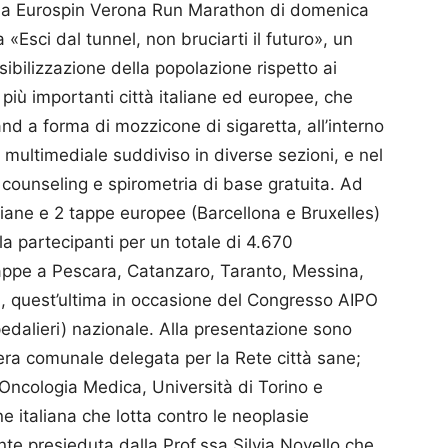
ella Eurospin Verona Run Marathon di domenica
sci dal tunnel, non bruciarti il futuro», un
ibilizzazione della popolazione rispetto ai
 più importanti città italiane ed europee, che
nd a forma di mozzicone di sigaretta, all’interno
 multimediale suddiviso in diverse sezioni, e nel
 counseling e spirometria di base gratuita. Ad
liane e 2 tappe europee (Barcellona e Bruxelles)
la partecipanti per un totale di 4.670
tappe a Pescara, Catanzaro, Taranto, Messina,
 quest’ultima in occasione del Congresso AIPO
edalieri) nazionale. Alla presentazione sono
era comunale delegata per la Rete città sane;
 Oncologia Medica, Università di Torino e
 italiana che lotta contro le neoplasie
te presieduta dalla Prof.ssa Silvia Novello che