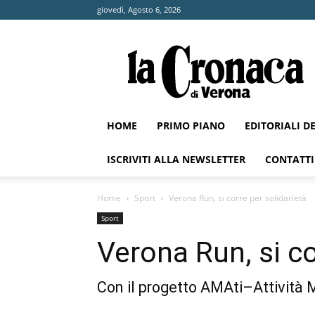
giovedì, Agosto 6, 2026
La
Cronaca
di
Verona
HOME
PRIMO PIANO
EDITORIALI D
ISCRIVITI ALLA NEWSLETTER
CONTATTI
Home
Sport
Verona Run, si corre per solidarietà
Sport
Verona Run, si co
Con il progetto AMAti–Attività 