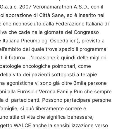
 G.a.a.c. 2007 Veronamarathon A.S.D., con il
llaborazione di Città Sane, ed è inserito nel
e che riconosciuto dalla Federazione Italiana di
tiva che cade nelle giornate del Congresso
Italiana Pneumologi Ospedalieri), previsto a
ll’ambito del quale trova spazio il programma
i il futuro». L’occasione è quindi delle migliori
e patologie oncologiche polmonari, come
della vita dei pazienti sottoposti a terapie.
 agonistiche vi sono già oltre 3mila persone
izioni alla Eurospin Verona Family Run che sempre
a di partecipanti. Possono partecipare persone
, famiglie, si può liberamente correre e
no stile di vita che significa benessere,
rogetto WALCE anche la sensibilizzazione verso