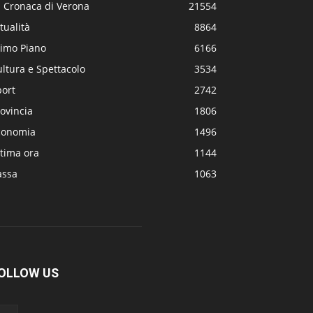
a Cronaca di Verona
21554
tualità
8864
rimo Piano
6166
ltura e Spettacolo
3534
port
2742
ovincia
1806
conomia
1496
tima ora
1144
assa
1063
OLLOW US