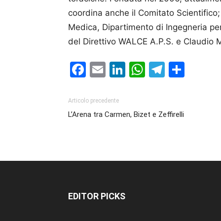
coordina anche il Comitato Scientifico
Medica, Dipartimento di Ingegneria pe
del Direttivo WALCE A.P.S. e Claudio 
Facebook
Email
LinkedIn
WhatsAp
Telegr
Cond
Articolo precedente
L’Arena tra Carmen, Bizet e Zeffirelli
EDITOR PICKS