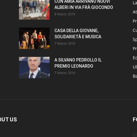
CON AMIA ARRIVANO NUOVI
L
ALBERI IN VIA FRÀ GIOCONDO
At
8 Marzo 2016
P
Cu
CASA DELLA GIOVANE,
SOLIDARIETÀ E MUSICA
S
7 Marzo 2016
Pr
E
A SILVANO PEDROLLO IL
PREMIO LEONARDO
Ul
7 Marzo 2016
B
OUT US
F