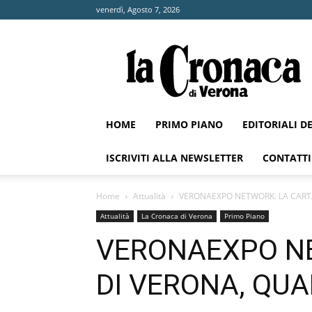
venerdì, Agosto 7, 2026
La
Cronaca
di
Verona
HOME
PRIMO PIANO
EDITORIALI D
ISCRIVITI ALLA NEWSLETTER
CONTATTI
Home
Attualità
VERONAEXPO NETWORK. LA CARTA
Attualità
La Cronaca di Verona
Primo Piano
VERONAEXPO N
DI VERONA, QUA