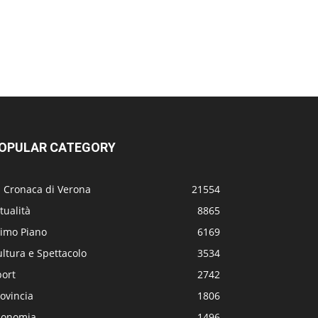
OPULAR CATEGORY
a Cronaca di Verona
21554
tualità
8865
rimo Piano
6169
ltura e Spettacolo
3534
port
2742
ovincia
1806
conomia
1496