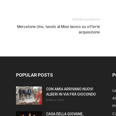
p
am
ividi
Articolo successivo
Mercatone Uno, tavolo al Mise lavoro su offerte
acquisizione
POPULAR POSTS
P
CON AMIA ARRIVANO NUOVI
L
ALBERI IN VIA FRÀ GIOCONDO
At
8 Marzo 2016
P
Cu
CASA DELLA GIOVANE,