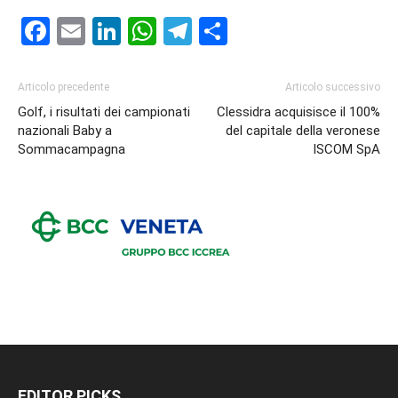
Facebook
Email
LinkedIn
WhatsApp
Telegram
Condividi
Articolo precedente
Articolo successivo
Golf, i risultati dei campionati
Clessidra acquisisce il 100%
nazionali Baby a
del capitale della veronese
Sommacampagna
ISCOM SpA
EDITOR PICKS