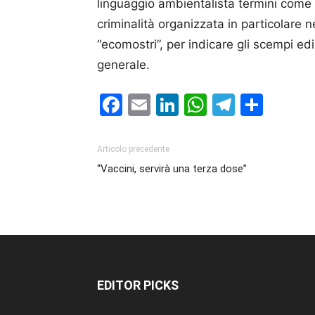
linguaggio ambientalista termini come “ec
criminalità organizzata in particolare ne
“ecomostri”, per indicare gli scempi edi
generale.
Facebook
Email
LinkedIn
WhatsAp
Telegr
Cond
Articolo precedente
“Vaccini, servirà una terza dose”
EDITOR PICKS