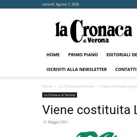
venerdì, Agosto 7, 2026
La
Cronaca
di
Verona
HOME
PRIMO PIANO
EDITORIALI D
ISCRIVITI ALLA NEWSLETTER
CONTATTI
Home
La Cronaca di Verona
Viene costituita Leg
La Cronaca di Verona
Viene costituita
21 Maggio 2021