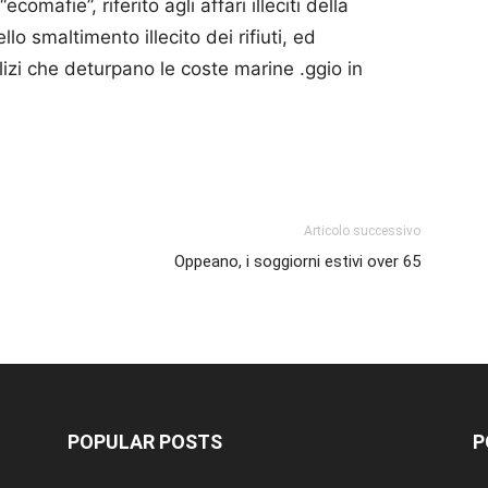
omafie”, riferito agli affari illeciti della
llo smaltimento illecito dei rifiuti, ed
lizi che deturpano le coste marine .ggio in
p
am
ividi
Articolo successivo
Oppeano, i soggiorni estivi over 65
POPULAR POSTS
P