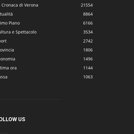
a Cronaca di Verona
21554
tualità
8864
rimo Piano
6166
ltura e Spettacolo
3534
port
2742
ovincia
1806
conomia
1496
tima ora
1144
assa
1063
OLLOW US