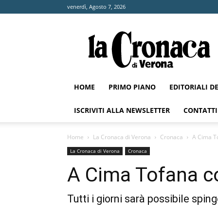
venerdì, Agosto 7, 2026
La
Cronaca
di
Verona
HOME
PRIMO PIANO
EDITORIALI D
ISCRIVITI ALLA NEWSLETTER
CONTATTI
Home
La Cronaca di Verona
Cronaca
A Cima To
La Cronaca di Verona
Cronaca
A Cima Tofana con
Tutti i giorni sarà possibile spi