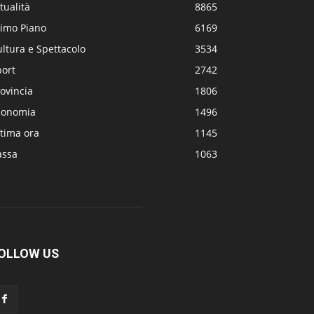
tualità
8865
rimo Piano
6169
ltura e Spettacolo
3534
port
2742
ovincia
1806
conomia
1496
tima ora
1145
assa
1063
OLLOW US