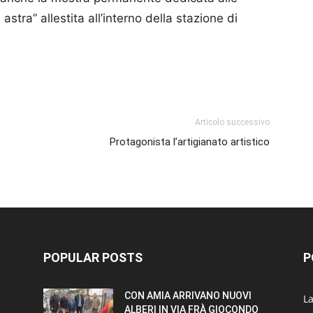
stra” allestita all’interno della stazione di
p
am
ividi
Articolo successivo
Protagonista l’artigianato artistico
POPULAR POSTS
P
CON AMIA ARRIVANO NUOVI
L
ALBERI IN VIA FRÀ GIOCONDO