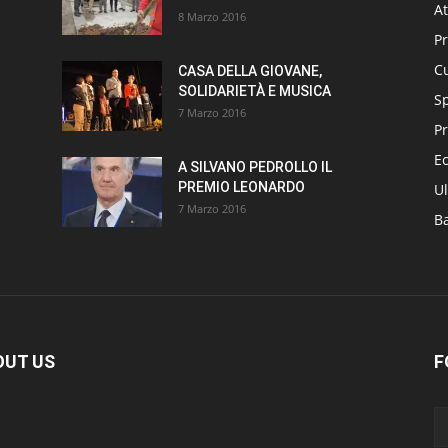
At
8 Marzo 2016
P
Cu
CASA DELLA GIOVANE,
SOLIDARIETÀ E MUSICA
S
7 Marzo 2016
Pr
E
A SILVANO PEDROLLO IL
PREMIO LEONARDO
Ul
7 Marzo 2016
B
OUT US
F