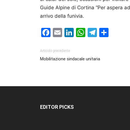
Guide Alpine di Cortina “Per aspera ad a
arrivo della funivia.
Facebook
Email
LinkedIn
WhatsAp
Telegr
Cond
Articolo precedente
Mobilitazione sindacale unitaria
EDITOR PICKS