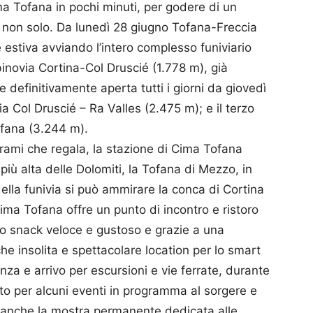
ma Tofana in pochi minuti, per godere di un
 non solo. Da lunedì 28 giugno Tofana-Freccia
e estiva avviando l’intero complesso funiviario
inovia Cortina-Col Druscié (1.778 m), già
e definitivamente aperta tutti i giorni da giovedì
ia Col Druscié – Ra Valles (2.475 m); e il terzo
ofana (3.244 m).
rami che regala, la stazione di Cima Tofana
più alta delle Dolomiti, la Tofana di Mezzo, in
della funivia si può ammirare la conca di Cortina
Cima Tofana offre un punto di incontro e ristoro
o snack veloce e gustoso e grazie a una
he insolita e spettacolare location per lo smart
za e arrivo per escursioni e vie ferrate, durante
to per alcuni eventi in programma al sorgere e
re anche la mostra permanente dedicata alle