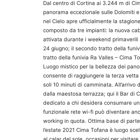
Dal centro di Cortina ai 3.244 m di Ci
panorama eccezionale sulle Dolomiti e
nel Cielo apre ufficialmente la stagion
composto da tre impianti: la nuova cab
attivata durante i weekend primaverili 
24 giugno; il secondo tratto della funiv
tratto della funivia Ra Valles – Cima T
Luogo mistico per la bellezza dei pano
consente di raggiungere la terza vetta 
soli 10 minuti di camminata. All’arrivo 
dalla maestosa terrazza; qui il Bar di 
dedicato a chi desidera consumare un
funzionale rete wi-fi può diventare anc
working in quota. Ottima base di parten
l’estate 2021 Cima Tofana è luogo scel
al calar del sole, occasioni per visita