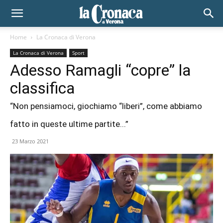
Home
La Cronaca di Verona
La Cronaca di Verona
Sport
Adesso Ramagli “copre” la
classifica
“Non pensiamoci, giochiamo “liberi”, come abbiamo
fatto in queste ultime partite...”
23 Marzo 2021