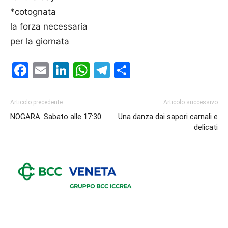
*cotognata
la forza necessaria
per la giornata
Facebook
Email
LinkedIn
WhatsApp
Telegram
Condividi
Articolo precedente
Articolo successivo
NOGARA. Sabato alle 17:30
Una danza dai sapori carnali e
delicati