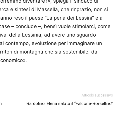
orremmo diventare?», spiega il sindaco di
erca e sintesi di Massella, che ringrazio, non si
 hanno reso il paese “La perla dei Lessini” e a
case – conclude –, bensì vuole stimolarci, come
stival della Lessinia, ad avere uno sguardo
 al contempo, evoluzione per immaginare un
rritori di montagna che sia sostenibile, dal
 economico».
p
am
ividi
Articolo successivo
n
Bardolino. Elena saluta il “Falcone-Borsellino’’