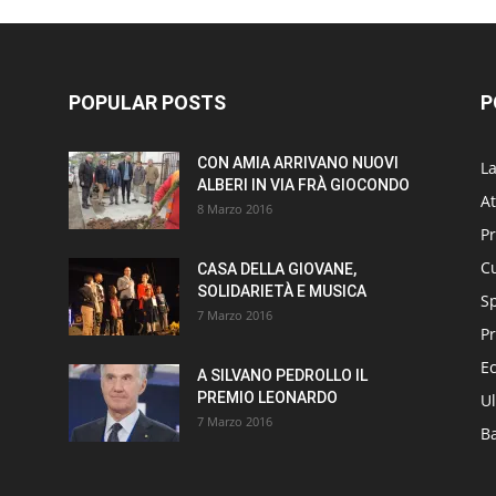
POPULAR POSTS
P
CON AMIA ARRIVANO NUOVI
L
ALBERI IN VIA FRÀ GIOCONDO
At
8 Marzo 2016
P
Cu
CASA DELLA GIOVANE,
SOLIDARIETÀ E MUSICA
S
7 Marzo 2016
Pr
E
A SILVANO PEDROLLO IL
PREMIO LEONARDO
Ul
7 Marzo 2016
B