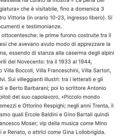
 Massella ha curato la mostra «“La perla dei
giatura» che è visitabile, fino a domenica 3
o Vittoria (in orario 10-23, ingresso libero). Si
documenti e testimonianze.
e ottocentesche: le prime furono costruite tra il
lanesi che avevano avuto modo di apprezzare la
ima, essendo di stanza alla caserma degli alpini
rili del Novecento: tra il 1933 al 1944,
 Villa Boccoli, Villa Franceschini, Villa Sartori,
. Sui villeggianti illustri: tra i letterati e gli
rdi e Berto Barbarani; poi lo scrittore Antonio
apitoli del suo capolavoro, «Piccolo mondo
emezzi e Ottorino Respighi; negli anni Trenta, il
ismo quali Ercole Baldini e Gino Bartali quindi
rancesco Moser; vip della musica come Mino
hi e Renato, o attrici come Gina Lollobrigida.