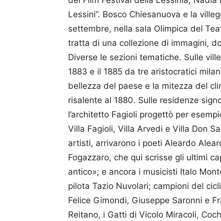
del Film Festival della Lessinia, Nadia
Lessini”. Bosco Chiesanuova e la villeg
settembre, nella sala Olimpica del Teatr
tratta di una collezione di immagini, 
Diverse le sezioni tematiche. Sulle vill
1883 e il 1885 da tre aristocratici mi
bellezza del paese e la mitezza del cl
risalente al 1880. Sulle residenze signo
l’architetto Fagioli progettò per esempio
Villa Fagioli, Villa Arvedi e Villa Don Salvi
artisti, arrivarono i poeti Aleardo Alea
Fogazzaro, che qui scrisse gli ultimi c
antico»; e ancora i musicisti Italo Mont
pilota Tazio Nuvolari; campioni del cicl
Felice Gimondi, Giuseppe Saronni e F
Reitano, i Gatti di Vicolo Miracoli, Coc