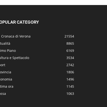
OPULAR CATEGORY
a Cronaca di Verona
21554
tualità
8865
rimo Piano
6169
ltura e Spettacolo
3534
port
2742
ovincia
1806
conomia
1496
tima ora
1145
assa
1063