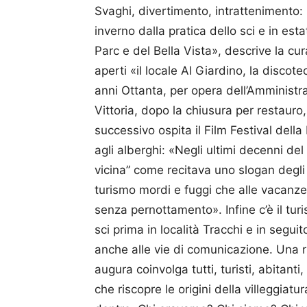
Svaghi, divertimento, intrattenimento: «
inverno dalla pratica dello sci e in est
Parc e del Bella Vista», descrive la c
aperti «il locale Al Giardino, la discote
anni Ottanta, per opera dell’Amministra
Vittoria, dopo la chiusura per restauro
successivo ospita il Film Festival della
agli alberghi: «Negli ultimi decenni del
vicina” come recitava uno slogan degl
turismo mordi e fuggi che alle vacanze
senza pernottamento». Infine c’è il turi
sci prima in località Tracchi e in segui
anche alle vie di comunicazione. Una ri
augura coinvolga tutti, turisti, abitant
che riscopre le origini della villeggia