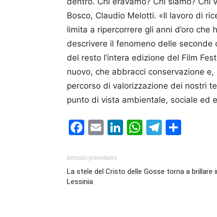
dentro. Chi eravamo? Chi siamo? Chi v
Bosco, Claudio Melotti. «Il lavoro di ric
limita a ripercorrere gli anni d’oro che
descrivere il fenomeno delle seconde 
del resto l’intera edizione del Film Fe
nuovo, che abbracci conservazione e,
percorso di valorizzazione dei nostri te
punto di vista ambientale, sociale ed
Facebook
Email
LinkedIn
WhatsAp
Telegr
Cond
Articolo precedente
La stele del Cristo delle Gosse torna a brillare i
Lessinia