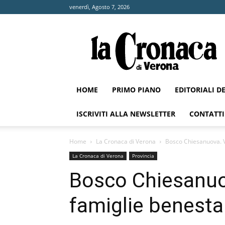
venerdì, Agosto 7, 2026
La
Cronaca
di
Verona
HOME
PRIMO PIANO
EDITORIALI D
ISCRIVITI ALLA NEWSLETTER
CONTATTI
Home
La Cronaca di Verona
Bosco Chiesanuova. Vi
La Cronaca di Verona
Provincia
Bosco Chiesanuov
famiglie benesta