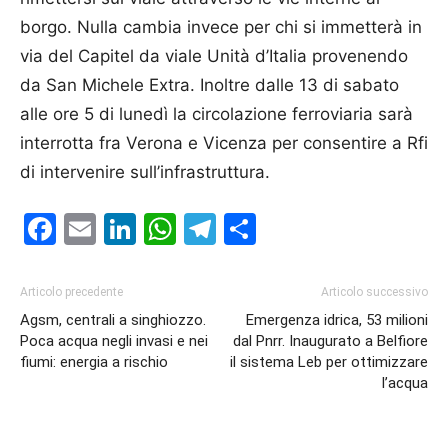
borgo. Nulla cambia invece per chi si immetterà in
via del Capitel da viale Unità d’Italia provenendo
da San Michele Extra. Inoltre dalle 13 di sabato
alle ore 5 di lunedì la circolazione ferroviaria sarà
interrotta fra Verona e Vicenza per consentire a Rfi
di intervenire sull’infrastruttura.
Facebook
Email
LinkedIn
WhatsApp
Telegram
Condividi
Articolo precedente
Articolo successivo
Agsm, centrali a singhiozzo.
Emergenza idrica, 53 milioni
Poca acqua negli invasi e nei
dal Pnrr. Inaugurato a Belfiore
fiumi: energia a rischio
il sistema Leb per ottimizzare
l’acqua