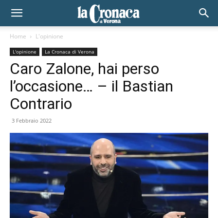
Home
L'opinione
L'opinione
La Cronaca di Verona
Caro Zalone, hai perso
l’occasione… – il Bastian
Contrario
3 Febbraio 2022