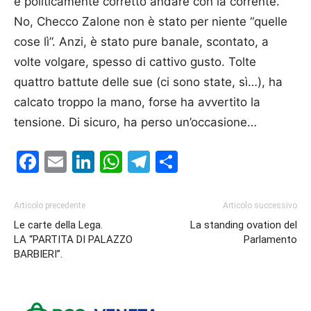
è politicamente corretto andare con la corrente.
No, Checco Zalone non è stato per niente “quelle
cose lì”. Anzi, è stato pure banale, scontato, a
volte volgare, spesso di cattivo gusto. Tolte
quattro battute delle sue (ci sono state, sì…), ha
calcato troppo la mano, forse ha avvertito la
tensione. Di sicuro, ha perso un’occasione…
Facebook
Email
LinkedIn
WhatsApp
Telegram
Condividi
Articolo precedente
Articolo successivo
Le carte della Lega.
La standing ovation del
LA “PARTITA DI PALAZZO
Parlamento
BARBIERI”.