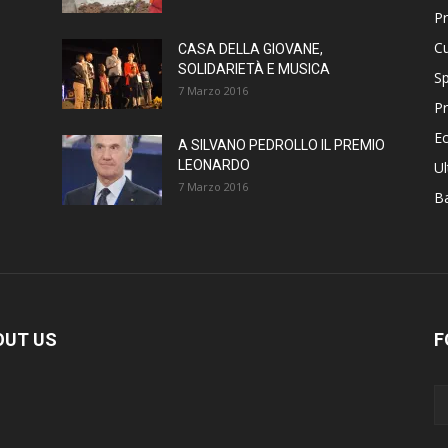
P
Cu
CASA DELLA GIOVANE,
SOLIDARIETÀ E MUSICA
Sp
7 Marzo 2016
Pr
E
A SILVANO PEDROLLO IL PREMIO
LEONARDO
Ul
7 Marzo 2016
B
OUT US
F