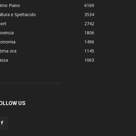
rimo Piano
6169
ltura e Spettacolo
3534
ort
2742
ovincia
1806
conomia
1496
tima ora
1145
assa
1063
OLLOW US