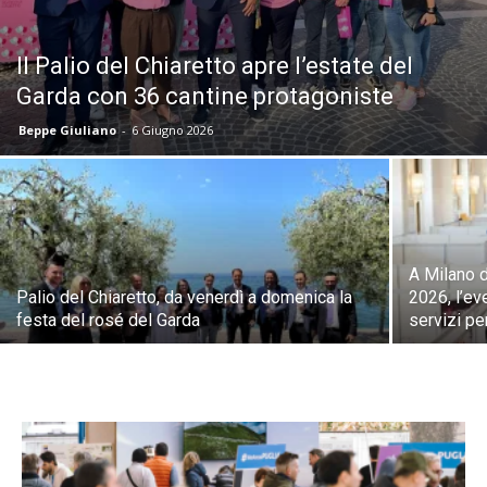
Il Palio del Chiaretto apre l’estate del
Garda con 36 cantine protagoniste
Beppe Giuliano
-
6 Giugno 2026
A Milano 
Palio del Chiaretto, da venerdì a domenica la
2026, l’ev
festa del rosé del Garda
servizi pe