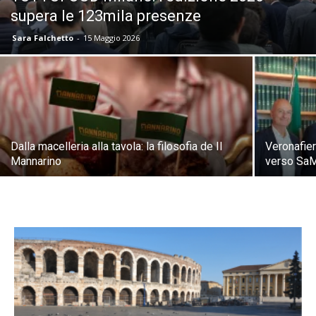
supera le 123mila presenze
Sara Falchetto
-
15 Maggio 2026
Dalla macelleria alla tavola: la filosofia de Il
Veronafie
Mannarino
verso Sa