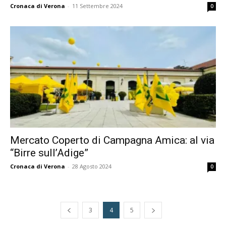
Cronaca di Verona
-
11 Settembre 2024
0
Mercato Coperto di Campagna Amica: al via
“Birre sull’Adige”
Cronaca di Verona
-
28 Agosto 2024
0
3
4
5