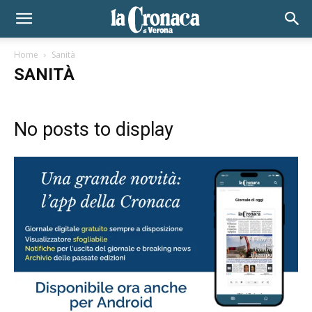
Home
Sanità
SANITÀ
No posts to display