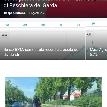
di Peschiera del Garda
Beppe Giuliano
-
6 Agosto 2026
Banco BPM, semestrale record e crescita dei
Masi Agric
dividendi
6,7%