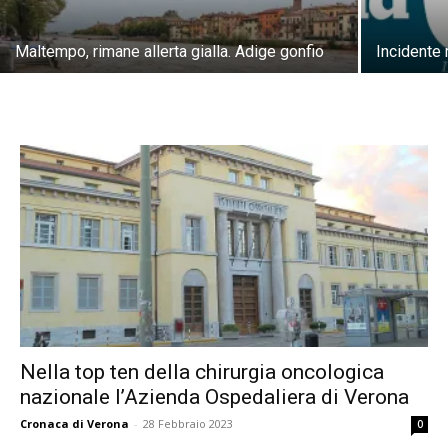
Maltempo, rimane allerta gialla. Adige gonfio
Incidente 
Nella top ten della chirurgia oncologica
nazionale l’Azienda Ospedaliera di Verona
Cronaca di Verona
-
28 Febbraio 2023
0