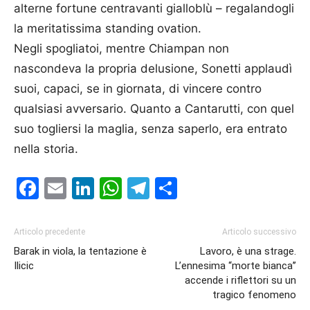
alterne fortune centravanti gialloblù – regalandogli
la meritatissima standing ovation.
Negli spogliatoi, mentre Chiampan non
nascondeva la propria delusione, Sonetti applaudì
suoi, capaci, se in giornata, di vincere contro
qualsiasi avversario. Quanto a Cantarutti, con quel
suo togliersi la maglia, senza saperlo, era entrato
nella storia.
Facebook
Email
LinkedIn
WhatsApp
Telegram
Condividi
Articolo precedente
Articolo successivo
Barak in viola, la tentazione è
Lavoro, è una strage.
Ilicic
L’ennesima “morte bianca’’
accende i riflettori su un
tragico fenomeno