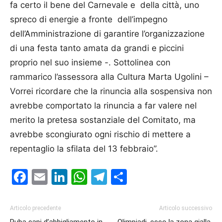
fa certo il bene del Carnevale e della città, uno
spreco di energie a fronte dell’impegno
dell’Amministrazione di garantire l’organizzazione
di una festa tanto amata da grandi e piccini
proprio nel suo insieme -. Sottolinea con
rammarico l’assessora alla Cultura Marta Ugolini –
Vorrei ricordare che la rinuncia alla sospensiva non
avrebbe comportato la rinuncia a far valere nel
merito la pretesa sostanziale del Comitato, ma
avrebbe scongiurato ogni rischio di mettere a
repentaglio la sfilata del 13 febbraio”.
Facebook
Email
LinkedIn
WhatsApp
Telegram
Condividi
Articolo precedente
Articolo successivo
Ruba capi d’abbigliamento in
Olimpiadi, ecco la zona gialla.