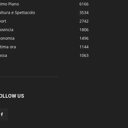
rimo Piano
6166
ltura e Spettacolo
3534
port
2742
ovincia
1806
conomia
1496
tima ora
1144
assa
1063
OLLOW US