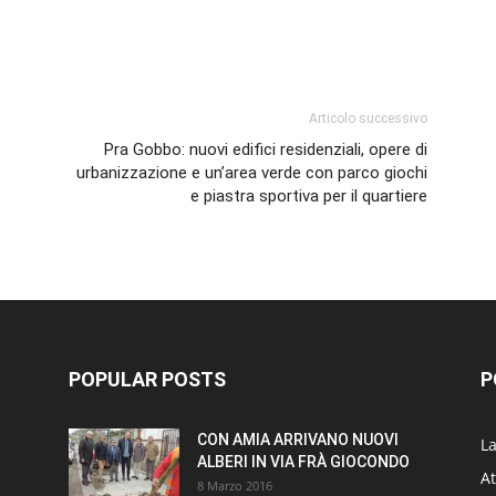
p
am
ividi
Articolo successivo
Pra Gobbo: nuovi edifici residenziali, opere di
urbanizzazione e un’area verde con parco giochi
e piastra sportiva per il quartiere
POPULAR POSTS
P
CON AMIA ARRIVANO NUOVI
L
ALBERI IN VIA FRÀ GIOCONDO
At
8 Marzo 2016