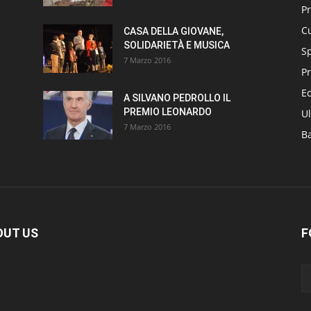
P
Cu
CASA DELLA GIOVANE,
SOLIDARIETÀ E MUSICA
S
7 Marzo 2016
Pr
E
A SILVANO PEDROLLO IL
PREMIO LEONARDO
Ul
7 Marzo 2016
B
OUT US
F