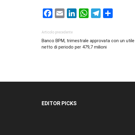
Facebook
Email
LinkedIn
WhatsAp
Telegr
Cond
Articolo precedente
Banco BPM, trimestrale approvata con un utile
netto di periodo per 479,7 milioni
EDITOR PICKS