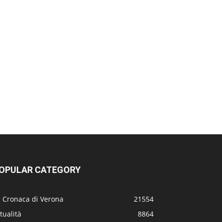
OPULAR CATEGORY
a Cronaca di Verona
21554
tualità
8864