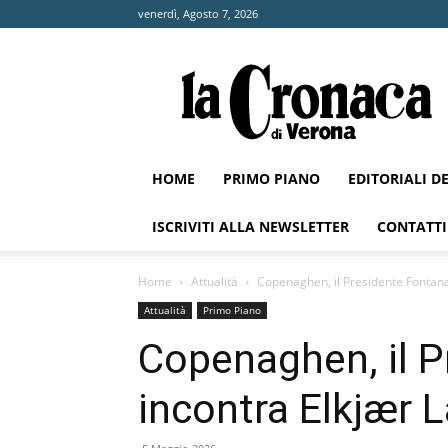
venerdì, Agosto 7, 2026
La
Cronaca
di
Verona
HOME
PRIMO PIANO
EDITORIALI D
ISCRIVITI ALLA NEWSLETTER
CONTATTI
Home
Attualità
Copenaghen, il Presidente Fontana
Attualità
Primo Piano
Copenaghen, il P
incontra Elkjær 