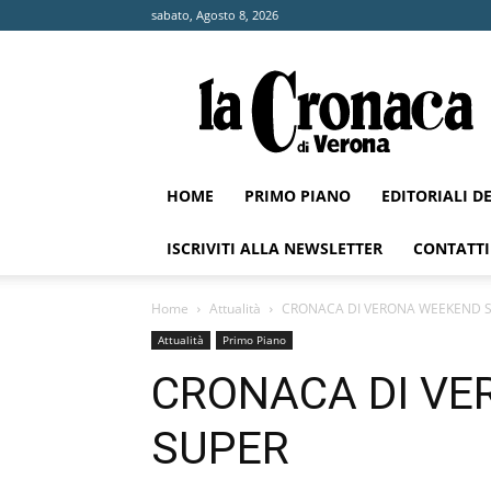
sabato, Agosto 8, 2026
La
Cronaca
di
Verona
HOME
PRIMO PIANO
EDITORIALI D
ISCRIVITI ALLA NEWSLETTER
CONTATTI
Home
Attualità
CRONACA DI VERONA WEEKEND 
Attualità
Primo Piano
CRONACA DI V
SUPER