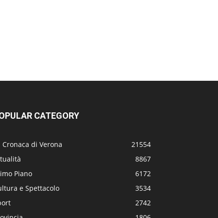
OPULAR CATEGORY
a Cronaca di Verona
21554
tualità
8867
rimo Piano
6172
ltura e Spettacolo
3534
port
2742
ovincia
1806