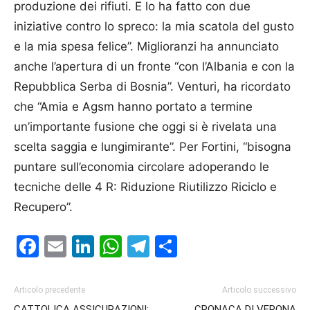
produzione dei rifiuti. E lo ha fatto con due
iniziative contro lo spreco: la mia scatola del gusto
e la mia spesa felice”. Miglioranzi ha annunciato
anche l’apertura di un fronte “con l’Albania e con la
Repubblica Serba di Bosnia”. Venturi, ha ricordato
che “Amia e Agsm hanno portato a termine
un’importante fusione che oggi si è rivelata una
scelta saggia e lungimirante”. Per Fortini, “bisogna
puntare sull’economia circolare adoperando le
tecniche delle 4 R: Riduzione Riutilizzo Riciclo e
Recupero”.
Facebook
Email
LinkedIn
WhatsApp
Telegram
Condividi
Articolo precedente
Articolo successivo
CATTOLICA ASSICURAZIONI:
CRONACA DI VERONA