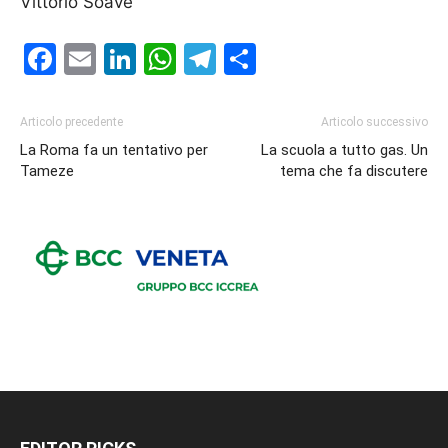
Vittorio Soave
Facebook
Email
LinkedIn
WhatsApp
Telegram
Condividi
Articolo precedente
Articolo successivo
La Roma fa un tentativo per
La scuola a tutto gas. Un
Tameze
tema che fa discutere