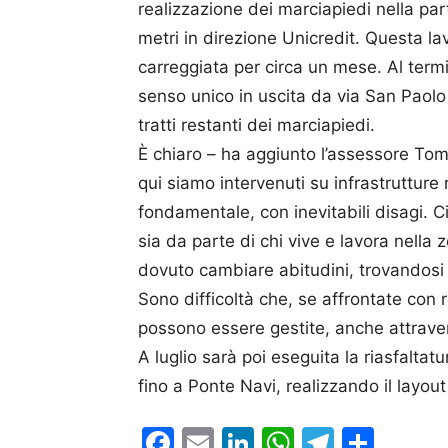
realizzazione dei marciapiedi nella parte
metri in direzione Unicredit. Questa la
carreggiata per circa un mese. Al termi
senso unico in uscita da via San Paolo
tratti restanti dei marciapiedi.
È chiaro – ha aggiunto l’assessore Tomm
qui siamo intervenuti su infrastrutture r
fondamentale, con inevitabili disagi. C
sia da parte di chi vive e lavora nella 
dovuto cambiare abitudini, trovandosi 
Sono difficoltà che, se affrontate con 
possono essere gestite, anche attravers
A luglio sarà poi eseguita la riasfaltatu
fino a Ponte Navi, realizzando il layout
Facebook
Email
LinkedIn
WhatsAp
Telegr
Cond