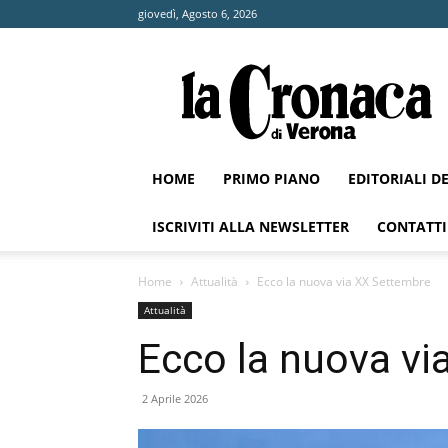
giovedì, Agosto 6, 2026
La
Cronaca
di
Verona
HOME
PRIMO PIANO
EDITORIALI D
ISCRIVITI ALLA NEWSLETTER
CONTATTI
Home
Attualità
Ecco la nuova via XX Settembre
Attualità
Ecco la nuova v
2 Aprile 2026