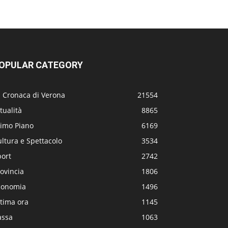
OPULAR CATEGORY
a Cronaca di Verona
21554
tualità
8865
rimo Piano
6169
ltura e Spettacolo
3534
port
2742
ovincia
1806
conomia
1496
tima ora
1145
assa
1063