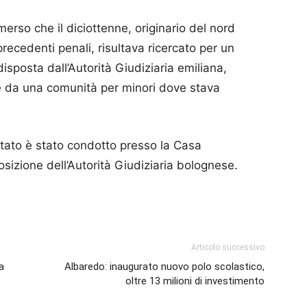
erso che il diciottenne, originario del nord
precedenti penali, risultava ricercato per un
isposta dall’Autorità Giudiziaria emiliana,
e da una comunità per minori dove stava
restato è stato condotto presso la Casa
osizione dell’Autorità Giudiziaria bolognese.
p
am
ividi
Articolo successivo
a
Albaredo: inaugurato nuovo polo scolastico,
oltre 13 milioni di investimento