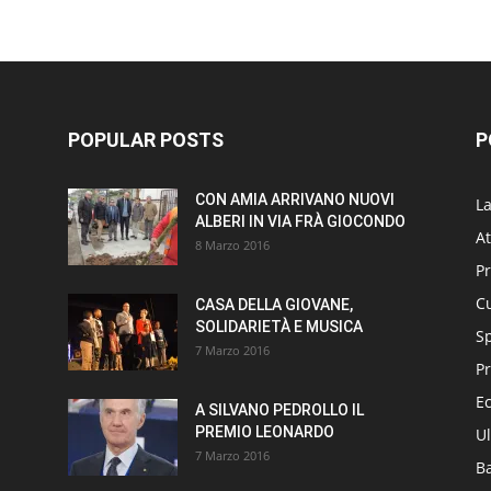
POPULAR POSTS
P
CON AMIA ARRIVANO NUOVI
L
ALBERI IN VIA FRÀ GIOCONDO
At
8 Marzo 2016
P
Cu
CASA DELLA GIOVANE,
SOLIDARIETÀ E MUSICA
S
7 Marzo 2016
Pr
E
A SILVANO PEDROLLO IL
PREMIO LEONARDO
Ul
7 Marzo 2016
B