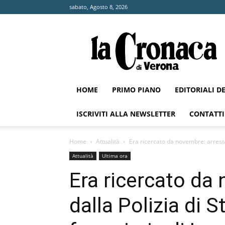
sabato, Agosto 8, 2026
La
Cronaca
di
Verona
HOME
PRIMO PIANO
EDITORIALI D
ISCRIVITI ALLA NEWSLETTER
CONTATTI
Home
Attualità
Era ricercato da novembre: arrestato
Attualità
Ultima ora
Era ricercato da
dalla Polizia di S