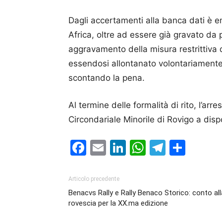
Dagli accertamenti alla banca dati è em
Africa, oltre ad essere già gravato da 
aggravamento della misura restrittiva d
essendosi allontanato volontariament
scontando la pena.
Al termine delle formalità di rito, l’ar
Circondariale Minorile di Rovigo a disp
Facebook
Email
LinkedIn
WhatsAp
Telegr
Cond
Articolo precedente
Benacvs Rally e Rally Benaco Storico: conto all
rovescia per la XX.ma edizione