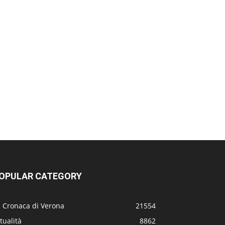
OPULAR CATEGORY
a Cronaca di Verona
21554
tualità
8862