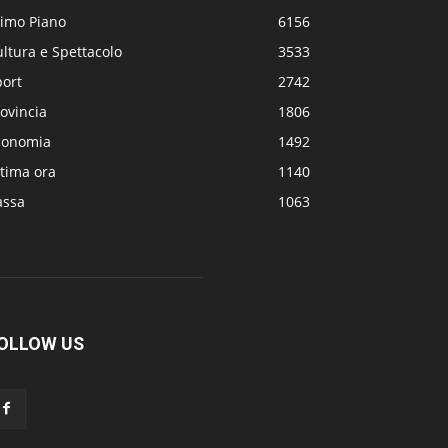
rimo Piano
6156
ltura e Spettacolo
3533
port
2742
ovincia
1806
conomia
1492
tima ora
1140
assa
1063
OLLOW US