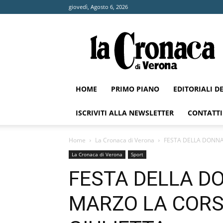
giovedì, Agosto 6, 2026
La
Cronaca
di
Verona
HOME
PRIMO PIANO
EDITORIALI D
ISCRIVITI ALLA NEWSLETTER
CONTATTI
Home
La Cronaca di Verona
FESTA DELLA DONNA
La Cronaca di Verona
Sport
FESTA DELLA D
MARZO LA CORSA