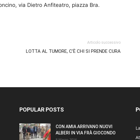
oncino, via Dietro Anfiteatro, piazza Bra.
p
am
ividi
Articolo successivo
LOTTA AL TUMORE, C’È CHI SI PRENDE CURA
POPULAR POSTS
P
CON AMIA ARRIVANO NUOVI
L
ALBERI IN VIA FRÀ GIOCONDO
At
8 Marzo 2016