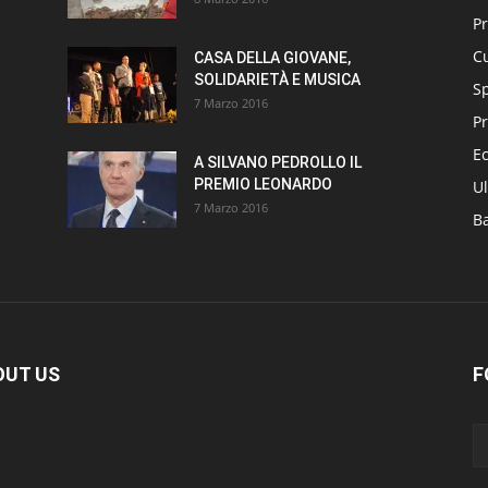
P
Cu
CASA DELLA GIOVANE,
SOLIDARIETÀ E MUSICA
S
7 Marzo 2016
Pr
E
A SILVANO PEDROLLO IL
PREMIO LEONARDO
Ul
7 Marzo 2016
B
OUT US
F