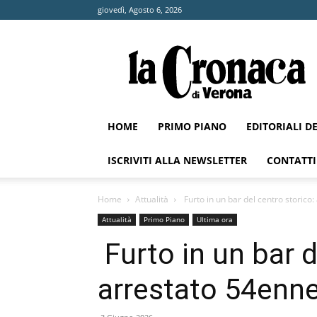
giovedì, Agosto 6, 2026
La
Cronaca
di
Verona
HOME
PRIMO PIANO
EDITORIALI D
ISCRIVITI ALLA NEWSLETTER
CONTATTI
Home
Attualità
Furto in un bar del centro storico
Attualità
Primo Piano
Ultima ora
Furto in un bar d
arrestato 54enne