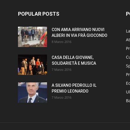
POPULAR POSTS
P
CON AMIA ARRIVANO NUOVI
L
ALBERI IN VIA FRÀ GIOCONDO
At
8 Marzo 2016
P
Cu
CASA DELLA GIOVANE,
SOLIDARIETÀ E MUSICA
S
7 Marzo 2016
Pr
E
A SILVANO PEDROLLO IL
PREMIO LEONARDO
Ul
7 Marzo 2016
B