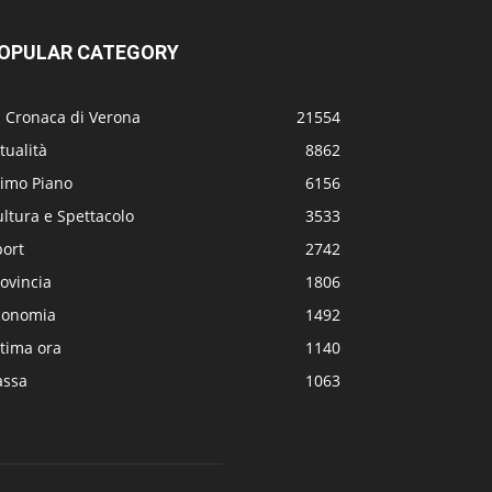
OPULAR CATEGORY
a Cronaca di Verona
21554
tualità
8862
rimo Piano
6156
ltura e Spettacolo
3533
port
2742
ovincia
1806
conomia
1492
tima ora
1140
assa
1063