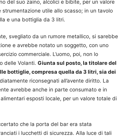
no del suo zaino, alcolici e bibite, per un valore
e strumentazione utile allo scasso; in un tavolo
a e una bottiglia da 3 litri.
nte, svegliato da un rumore metallico, si sarebbe
tazione e avrebbe notato un soggetto, con uno
esercizio commerciale. L’uomo, poi, non lo
vo delle Volanti.
Giunta sul posto, la titolare del
e bottiglie, compresa quella da 3 litri, sia dei
atamente riconsegnati all’avente diritto. La
vivente avrebbe anche in parte consumato e in
 alimentari esposti locale, per un valore totale di
ccertato che la porta del bar era stata
ciati i lucchetti di sicurezza. Alla luce di tali