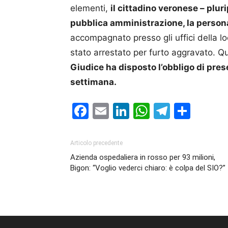
elementi,
il cittadino veronese – pluri
pubblica amministrazione, la persona
accompagnato presso gli uffici della lo
stato arrestato per furto aggravato. Qu
Giudice ha disposto l’obbligo di prese
settimana.
Facebook
Email
LinkedIn
WhatsAp
Telegr
Cond
Articolo precedente
Azienda ospedaliera in rosso per 93 milioni,
Bigon: “Voglio vederci chiaro: è colpa del SIO?”