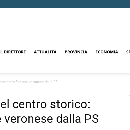
EL DIRETTORE
ATTUALITÀ
PROVINCIA
ECONOMIA
S
: arrestato 54enne veronese dalla PS
el centro storico:
 veronese dalla PS