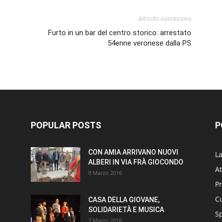
Articolo successivo
Furto in un bar del centro storico: arrestato
54enne veronese dalla PS
POPULAR POSTS
P
CON AMIA ARRIVANO NUOVI
L
ALBERI IN VIA FRÀ GIOCONDO
At
8 Marzo 2016
P
Cu
CASA DELLA GIOVANE,
SOLIDARIETÀ E MUSICA
S
7 Marzo 2016