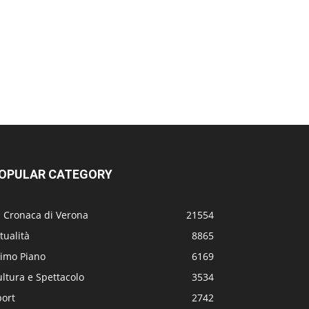
OPULAR CATEGORY
a Cronaca di Verona
21554
tualità
8865
rimo Piano
6169
ltura e Spettacolo
3534
port
2742