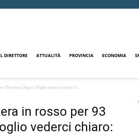
EL DIRETTORE
ATTUALITÀ
PROVINCIA
ECONOMIA
S
 93 milioni, Bigon: “Voglio vederci chiaro: è...
era in rosso per 93
Voglio vederci chiaro: