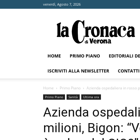
venerdì, Agosto 7, 2026
La
Cronaca
di
Verona
HOME
PRIMO PIANO
EDITORIALI D
ISCRIVITI ALLA NEWSLETTER
CONTATTI
Home
Primo Piano
Azienda ospedaliera in rosso per
Primo Piano
Sanità
Ultima ora
Azienda ospedali
milioni, Bigon: “