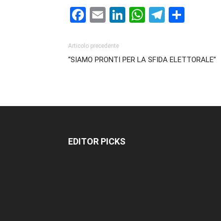
Facebook
Email
LinkedIn
WhatsAp
Telegr
Cond
Articolo precedente
“SIAMO PRONTI PER LA SFIDA ELETTORALE”
EDITOR PICKS