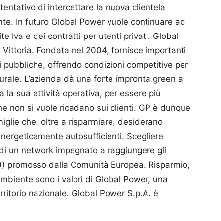
tentativo di intercettare la nuova clientela
nte. In futuro Global Power vuole continuare ad
e Iva e dei contratti per utenti privati. Global
Vittoria. Fondata nel 2004, fornisce importanti
i pubbliche, offrendo condizioni competitive per
aturale. L’azienda dà una forte impronta green a
ta la sua attività operativa, per essere più
che non si vuole ricadano sui clienti. GP è dunque
miglie che, oltre a risparmiare, desiderano
nergeticamente au­to­­sufficienti. Scegliere
e di un network impegnato a raggiungere gli
20) promosso dalla Comunità Europea. Risparmio,
’ambiente sono i valori di Global Power, una
erritorio nazionale. Global Power S.p.A. è