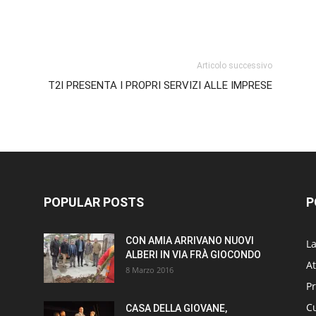
p
am
ividi
Articolo successivo
T2I PRESENTA I PROPRI SERVIZI ALLE IMPRESE
POPULAR POSTS
P
CON AMIA ARRIVANO NUOVI
L
ALBERI IN VIA FRÀ GIOCONDO
At
8 Marzo 2016
P
Cu
CASA DELLA GIOVANE,