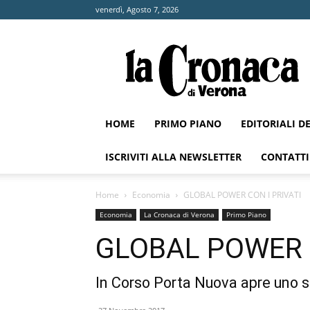
venerdì, Agosto 7, 2026
La
Cronaca
di
Verona
HOME
PRIMO PIANO
EDITORIALI D
ISCRIVITI ALLA NEWSLETTER
CONTATTI
Home
Economia
GLOBAL POWER CON I PRIVATI
Economia
La Cronaca di Verona
Primo Piano
GLOBAL POWER C
In Corso Porta Nuova apre uno s