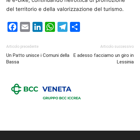
le e-bike, continuando nell’ottica di promozione
del territorio e della valorizzazione del turismo.
Facebook
Email
LinkedIn
WhatsApp
Telegram
Condividi
Articolo precedente
Articolo successivo
Un Patto unisce i Comuni della
E adesso facciamo un giro in
Bassa
Lessinia