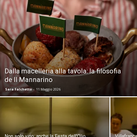
Dalla macelleria alla tavola: la filosofia
de Il Mannarino
Sara Falchetto
-
11 Maggio 2026
Non solo vino: anche la Festa dell’Olio
Villafranc