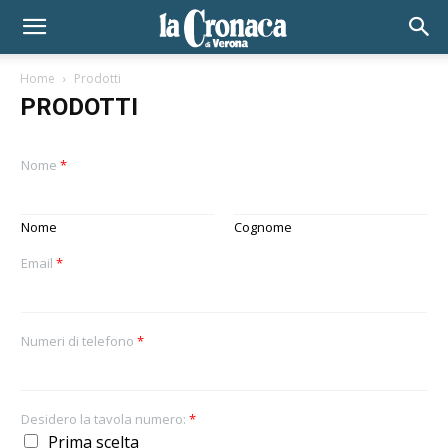
Home
Prodotti
PRODOTTI
Nome
*
Nome
Cognome
Email
*
Numeri di telefono
*
Desidero la tavola numero:
*
Prima scelta