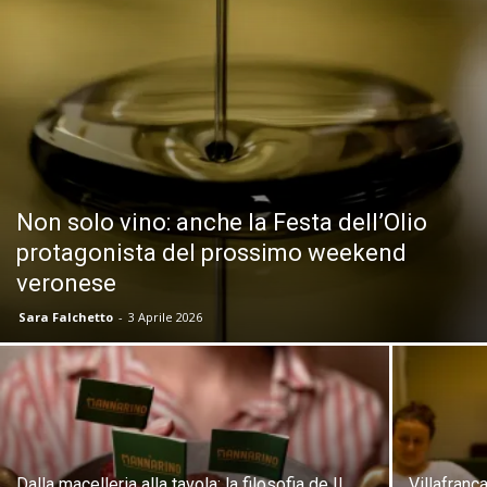
Non solo vino: anche la Festa dell’Olio
protagonista del prossimo weekend
veronese
Sara Falchetto
-
3 Aprile 2026
Dalla macelleria alla tavola: la filosofia de Il
Villafranc