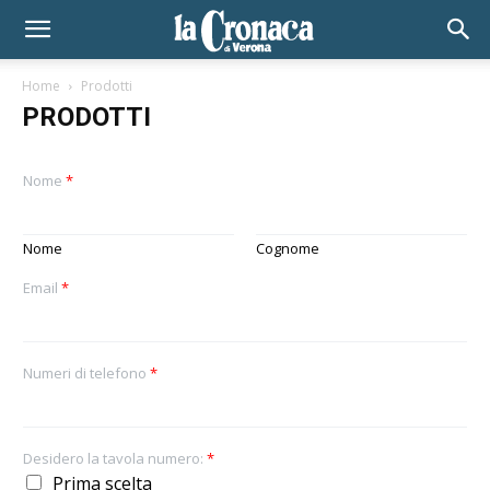
Home
Prodotti
PRODOTTI
Nome
*
Nome
Cognome
Email
*
Numeri di telefono
*
Desidero la tavola numero:
*
Prima scelta