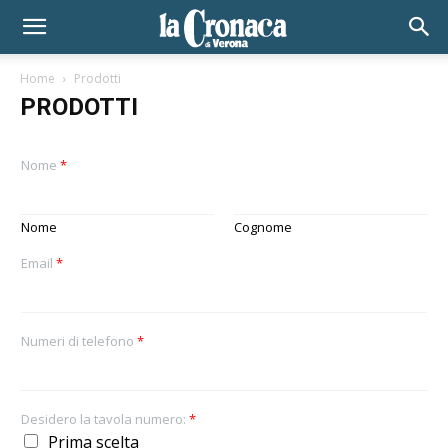
Home
Prodotti
PRODOTTI
Nome
*
Nome
Cognome
Email
*
Numeri di telefono
*
Desidero la tavola numero:
*
Prima scelta