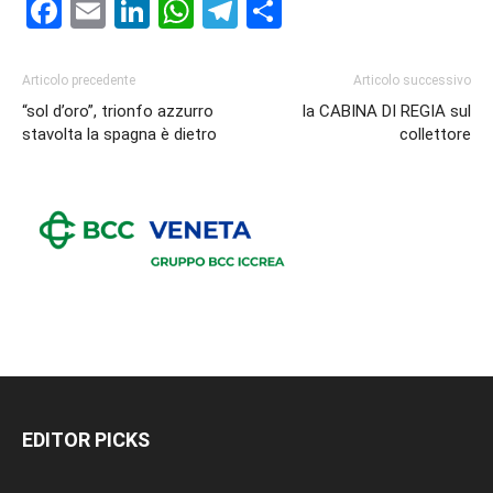
Facebook
Email
LinkedIn
WhatsApp
Telegram
Condividi
Articolo precedente
Articolo successivo
“sol d’oro”, trionfo azzurro
la CABINA DI REGIA sul
stavolta la spagna è dietro
collettore
EDITOR PICKS