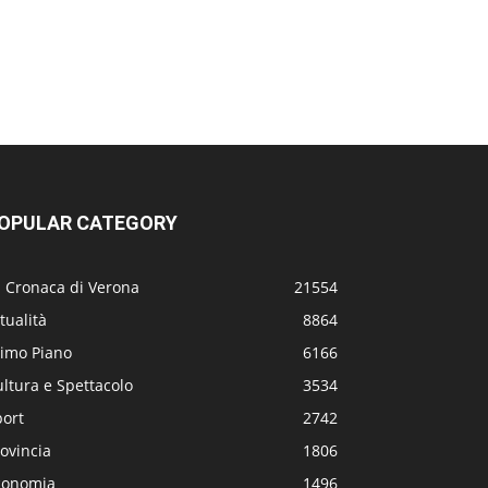
OPULAR CATEGORY
a Cronaca di Verona
21554
tualità
8864
rimo Piano
6166
ltura e Spettacolo
3534
port
2742
ovincia
1806
conomia
1496