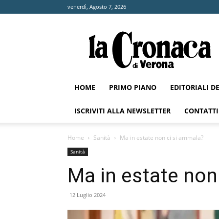
venerdì, Agosto 7, 2026
La
Cronaca
di
Verona
HOME
PRIMO PIANO
EDITORIALI D
ISCRIVITI ALLA NEWSLETTER
CONTATTI
Home
Sanità
Ma in estate non ci si ammala?
Sanità
Ma in estate non
12 Luglio 2024