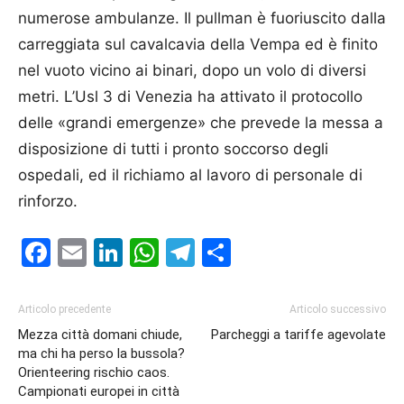
numerose ambulanze. Il pullman è fuoriuscito dalla
carreggiata sul cavalcavia della Vempa ed è finito
nel vuoto vicino ai binari, dopo un volo di diversi
metri. L’Usl 3 di Venezia ha attivato il protocollo
delle «grandi emergenze» che prevede la messa a
disposizione di tutti i pronto soccorso degli
ospedali, ed il richiamo al lavoro di personale di
rinforzo.
Facebook
Email
LinkedIn
WhatsApp
Telegram
Condividi
Articolo precedente
Articolo successivo
Mezza città domani chiude,
Parcheggi a tariffe agevolate
ma chi ha perso la bussola?
Orienteering rischio caos.
Campionati europei in città