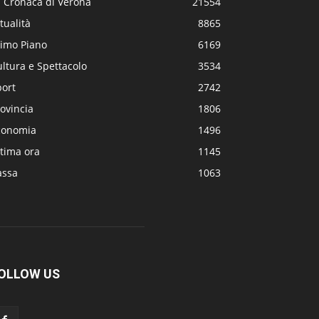
a Cronaca di Verona
21554
tualità
8865
rimo Piano
6169
ltura e Spettacolo
3534
port
2742
ovincia
1806
conomia
1496
tima ora
1145
assa
1063
OLLOW US