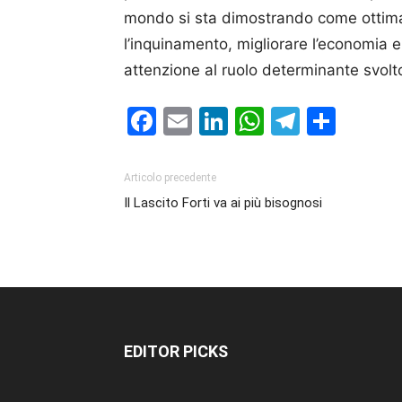
mondo si sta dimostrando come ottimale
l’inquinamento, migliorare l’economia 
attenzione al ruolo determinante svolto
Facebook
Email
LinkedIn
WhatsAp
Telegr
Cond
Articolo precedente
Il Lascito Forti va ai più bisognosi
EDITOR PICKS