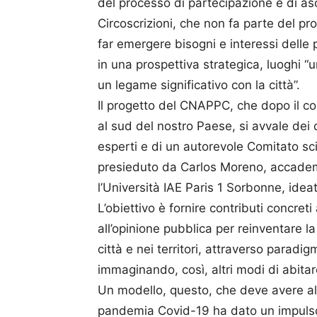
del processo di partecipazione e di asc
Circoscrizioni, che non fa parte del pr
far emergere bisogni e interessi delle 
in una prospettiva strategica, luoghi “u
un legame significativo con la città”.
Il progetto del CNAPPC, che dopo il co
al sud del nostro Paese, si avvale dei 
esperti e di un autorevole Comitato sci
presieduto da Carlos Moreno, accadem
l’Università IAE Paris 1 Sorbonne, ideato
L’obiettivo è fornire contributi concret
all’opinione pubblica per reinventare l
città e nei territori, attraverso paradig
immaginando, così, altri modi di abitare
Un modello, questo, che deve avere al s
pandemia Covid-19 ha dato un impulso d