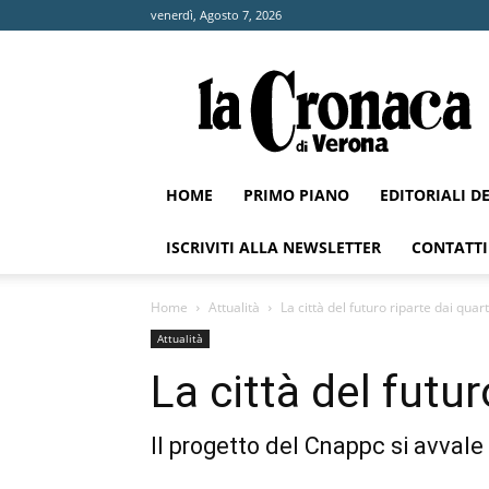
venerdì, Agosto 7, 2026
La
Cronaca
di
Verona
HOME
PRIMO PIANO
EDITORIALI D
ISCRIVITI ALLA NEWSLETTER
CONTATTI
Home
Attualità
La città del futuro riparte dai quart
Attualità
La città del futur
Il progetto del Cnappc si avvale