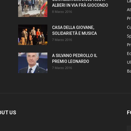
L
ALBERI IN VIA FRÀ GIOCONDO
At
8 Marzo 2016
P
Cu
CASA DELLA GIOVANE,
SOLIDARIETÀ E MUSICA
S
7 Marzo 2016
Pr
E
A SILVANO PEDROLLO IL
PREMIO LEONARDO
Ul
7 Marzo 2016
B
OUT US
F