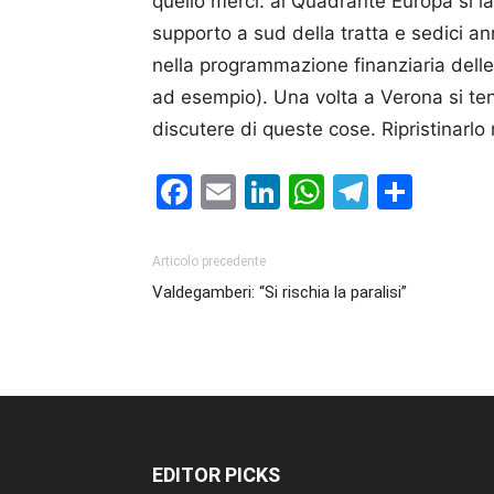
quello merci: al Quadrante Europa si la
supporto a sud della tratta e sedici an
nella programmazione finanziaria delle
ad esempio). Una volta a Verona si ten
discutere di queste cose. Ripristinarlo
Facebook
Email
LinkedIn
WhatsAp
Telegr
Cond
Articolo precedente
Valdegamberi: “Si rischia la paralisi”
EDITOR PICKS