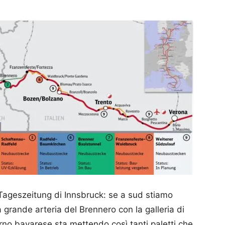
ler Tageszeitung di Innsbruck: se a sud stiamo
a grande arteria del Brennero con la galleria di
rno bavarese sta mettendo così tanti paletti che