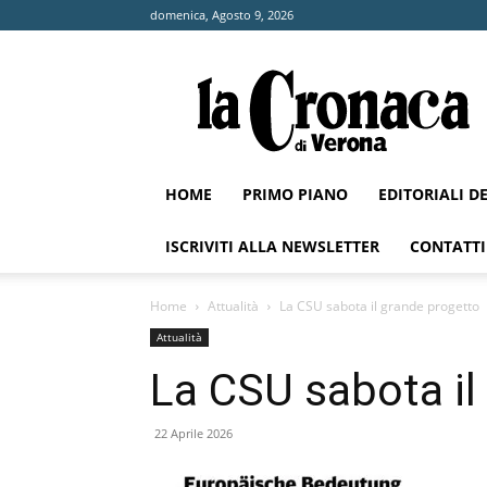
domenica, Agosto 9, 2026
La
Cronaca
di
Verona
HOME
PRIMO PIANO
EDITORIALI D
ISCRIVITI ALLA NEWSLETTER
CONTATTI
Home
Attualità
La CSU sabota il grande progetto
Attualità
La CSU sabota il
22 Aprile 2026