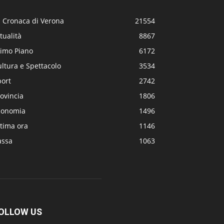
a Cronaca di Verona
21554
tualità
8867
rimo Piano
6172
ltura e Spettacolo
3534
port
2742
ovincia
1806
conomia
1496
tima ora
1146
assa
1063
OLLOW US