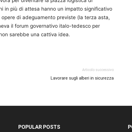
vora per diventare la piazza logistica di
ni in più di attesa hanno un impatto significativo
 opere di adeguamento previste (la terza asta,
eva il forum governativo italo-tedesco per
 non sarebbe una cattiva idea.
p
am
ividi
Articolo successivo
Lavorare sugli alberi in sicurezza
POPULAR POSTS
P