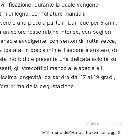
a vinificazione, durante la quale vengono
ini di legno, con follature manuali.
overe e una piccola parte in barrique per 5 anni.
 un colore rosso rubino intenso, con bagliori
tenso e avvolgente, con sentori di frutta secca,
 tostata. In bocca infine il sapore è austero, di
esta morbido e presenta una delicata acidità sul
sati, gli stracotti di manzo alle spezie e i
issima longevità, da servire dai 17 ai 19 gradi,
n’ora prima della degustazione.
p
am
ividi
Articolo successivo
E’ Il rebus dell’Hellas, Pazzini ai raggi X