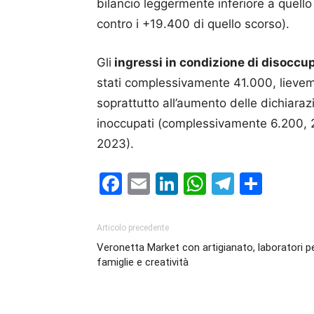
bilancio leggermente inferiore a quell
contro i +19.400 di quello scorso).
Gli
ingressi in condizione di disoccu
stati complessivamente 41.000, lieveme
soprattutto all’aumento delle dichiarazi
inoccupati (complessivamente 6.200, 2.
2023).
Facebook
Email
LinkedIn
WhatsAp
Telegr
Cond
Articolo precedente
Veronetta Market con artigianato, laboratori p
famiglie e creatività