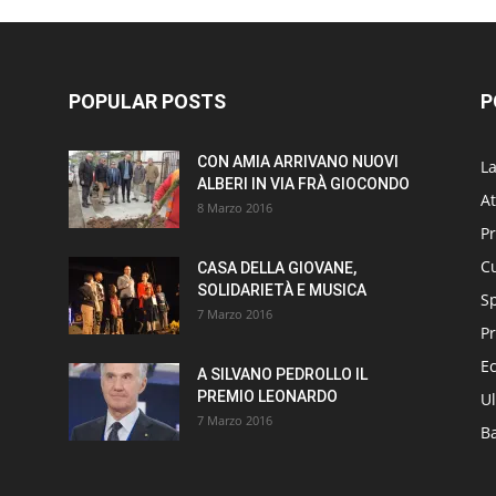
POPULAR POSTS
P
CON AMIA ARRIVANO NUOVI
L
ALBERI IN VIA FRÀ GIOCONDO
At
8 Marzo 2016
P
Cu
CASA DELLA GIOVANE,
SOLIDARIETÀ E MUSICA
S
7 Marzo 2016
Pr
E
A SILVANO PEDROLLO IL
PREMIO LEONARDO
Ul
7 Marzo 2016
B