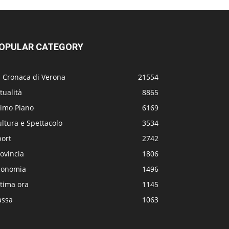
OPULAR CATEGORY
a Cronaca di Verona
21554
tualità
8865
rimo Piano
6169
ltura e Spettacolo
3534
port
2742
ovincia
1806
conomia
1496
tima ora
1145
assa
1063