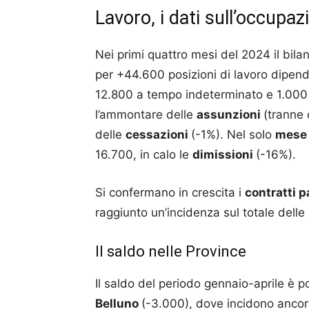
Lavoro, i dati sull’occupa
Nei primi quattro mesi del 2024 il bila
per +44.600 posizioni di lavoro dipen
12.800 a tempo indeterminato e 1.000 c
l’ammontare delle
assunzioni
(tranne 
delle
cessazioni
(-1%). Nel solo
mese 
16.700, in calo le
dimissioni
(-16%).
Si confermano in crescita i
contratti p
raggiunto un’incidenza sul totale dell
Il saldo nelle Province
Il saldo del periodo gennaio-aprile è po
Belluno
(-3.000), dove incidono ancora 