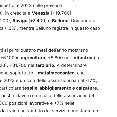
rispetto al 2023 nelle province
), in crescita a
Venezia
(+19.700),
.200),
Rovigo
(+2.400) e
Belluno
. Domanda di
za (-3%), mentre Belluno registra in questo caso
eriti ai primi quattro mesi dell’anno mostrano
: +6.100 in
agricoltura
, +6.800 nell’
industria
(in
023), +31.700 nel
terziario
. A determinare
ono soprattutto il
metalmeccanico
, che
l 2023 e un calo delle assunzioni pari al -17%,
 particolare
tessile, abbigliamento e calzature
,
 posti di lavoro e un calo delle assunzioni del
300 posizioni lavorative e +7% nelle
 da traino nell’ambito dei servizi, nonostante un