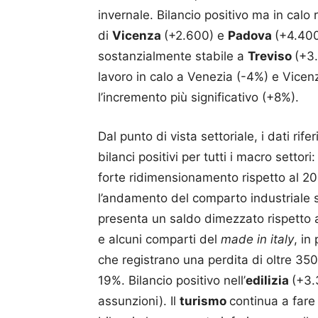
invernale. Bilancio positivo ma in calo 
di
Vicenza
(+2.600) e
Padova
(+4.400
sostanzialmente stabile a
Treviso
(+3
lavoro in calo a Venezia (-4%) e Vicen
l’incremento più significativo (+8%).
Dal punto di vista settoriale, i dati rif
bilanci positivi per tutti i macro settori
forte ridimensionamento rispetto al 2
l’andamento del comparto industriale s
presenta un saldo dimezzato rispetto a
e alcuni comparti del
made in italy
, in
che registrano una perdita di oltre 350
19%. Bilancio positivo nell’
edilizia
(+3.
assunzioni). Il
turismo
continua a fare