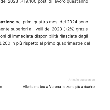
o del 2023 (+19.100 posti di lavoro quest’anno
pazione
nei primi quattro mesi del 2024 sono
nte superiori ai livelli del 2023 (+2%) grazie
oni di immediata disponibilità rilasciate dagli
200 in più rispetto al primo quadrimestre del
p
am
ividi
Articolo successivo
er
Allerta meteo a Verona: le zone più a rischio