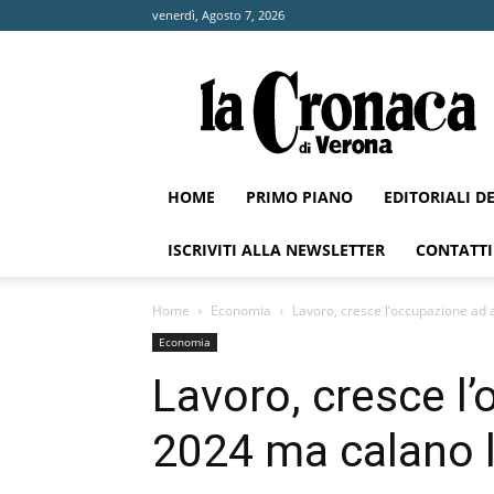
venerdì, Agosto 7, 2026
La
Cronaca
di
Verona
HOME
PRIMO PIANO
EDITORIALI D
ISCRIVITI ALLA NEWSLETTER
CONTATTI
Home
Economia
Lavoro, cresce l’occupazione ad 
Economia
Lavoro, cresce l’
2024 ma calano l