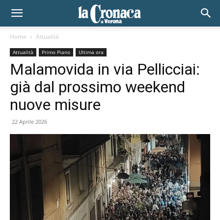
Home
Attualità
Attualità
Primo Piano
Ultima ora
Malamovida in via Pellicciai:
già dal prossimo weekend
nuove misure
22 Aprile 2026