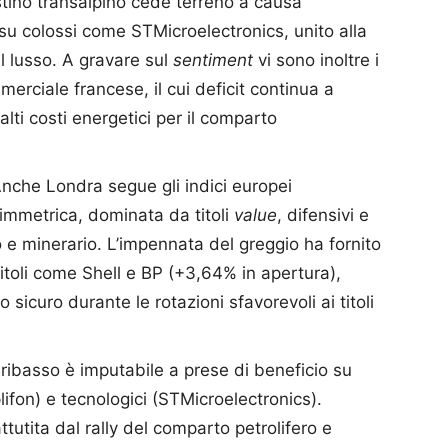
listino transalpino cede terreno a causa
su colossi come STMicroelectronics, unito alla
l lusso. A gravare sul
sentiment
vi sono inoltre i
merciale francese, il cui deficit continua a
alti costi energetici per il comparto
Anche Londra segue gli indici europei
mmetrica, dominata da titoli
value
, difensivi e
 e minerario. L’impennata del greggio ha fornito
titoli come Shell e BP (+3,64% in apertura),
icuro durante le rotazioni sfavorevoli ai titoli
Il ribasso è imputabile a prese di beneficio su
lifon) e tecnologici (STMicroelectronics).
ttutita dal rally del comparto petrolifero e