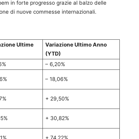
pem in forte progresso grazie al balzo delle
zione di nuove commesse internazionali.
azione Ultime
Variazione Ultimo Anno
(YTD)
26%
– 6,20%
46%
– 18,06%
17%
+ 29,50%
45%
+ 30,82%
81%
+ 74,22%