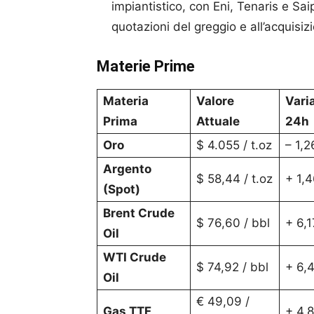
impiantistico, con Eni, Tenaris e Sai
quotazioni del greggio e all’acquisi
Materie Prime
Materia
Valore
Vari
Prima
Attuale
24h
Oro
$ 4.055 / t.oz
– 1,
Argento
$ 58,44 / t.oz
+ 1,
(Spot)
Brent Crude
$ 76,60 / bbl
+ 6,
Oil
WTI Crude
$ 74,92 / bbl
+ 6,
Oil
€ 49,09 /
Gas TTF
+ 4,