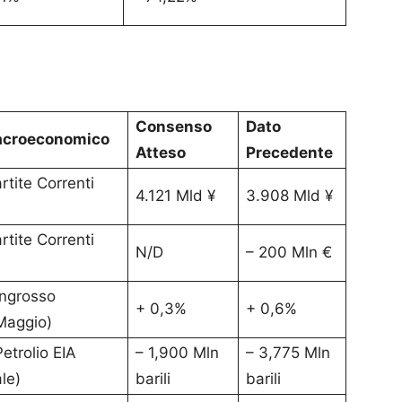
Consenso
Dato
acroeconomico
Atteso
Precedente
rtite Correnti
4.121 Mld ¥
3.908 Mld ¥
rtite Correnti
N/D
– 200 Mln €
’Ingrosso
+ 0,3%
+ 0,6%
Maggio)
etrolio EIA
– 1,900 Mln
– 3,775 Mln
le)
barili
barili