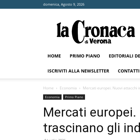
domenica, Agosto 9, 2026
La
Cronaca
di
Verona
HOME
PRIMO PIANO
EDITORIALI D
ISCRIVITI ALLA NEWSLETTER
CONTATTI
Home
Economia
Mercati europei. Nuovi attacchi i
Economia
Primo Piano
Mercati europei.
trascinano gli ind