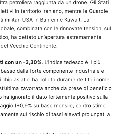
ltra petroliera raggiunta da un drone. Gli Stati
ettivi in territorio iraniano, mentre le Guardie
ti militari USA in Bahrein e Kuwait. La
obale, combinata con le rinnovate tensioni sul
tico, ha dettato un’apertura estremamente
ci del Vecchio Continente.
nti con un -2,30%
. L’indice tedesco è il più
ribasso dalla forte componente industriale e
di chip asiatici ha colpito duramente titoli come
t’ultima zavorrata anche da prese di beneficio
ato ha ignorato il dato fortemente positivo sulla
maggio (+0,9% su base mensile, contro stime
amente sul rischio di tassi elevati prolungati a