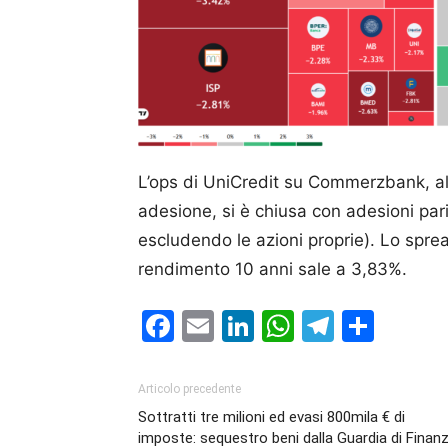
L’ops di UniCredit su Commerzbank, al
adesione, si è chiusa con adesioni pari 
escludendo le azioni proprie). Lo spre
rendimento 10 anni sale a 3,83%.
Facebook
Email
LinkedIn
WhatsAp
Telegr
Cond
Articolo precedente
Sottratti tre milioni ed evasi 800mila € di
imposte: sequestro beni dalla Guardia di Finan