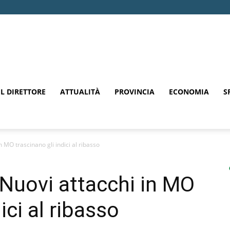
EL DIRETTORE
ATTUALITÀ
PROVINCIA
ECONOMIA
S
n MO trascinano gli indici al ribasso
 Nuovi attacchi in MO
ici al ribasso