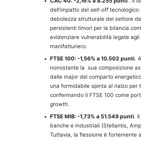
CAC 40: -2,16% a 8.255 punti
. Il 
dell’impatto del
sell-off
tecnologico 
debolezza strutturale del settore de
persistenti timori per la bilancia com
evidenziare vulnerabilità legate agli 
manifatturiero.
FTSE 100: -1,56% a 10.502 punti
. 
nonostante la sua composizione asi
dalle major del comparto energetico
una formidabile spinta al rialzo per 
confermando il FTSE 100 come porto s
growth
.
FTSE MIB: -1,73% a 51.549 punti
. 
banche e industriali (Stellantis, Amp
Tuttavia, la flessione è fortemente a