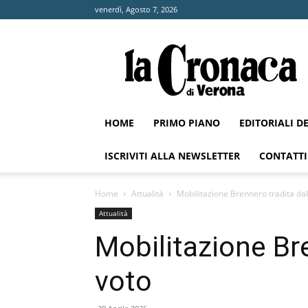
venerdì, Agosto 7, 2026
La
Cronaca
di
Verona
HOME
PRIMO PIANO
EDITORIALI D
ISCRIVITI ALLA NEWSLETTER
CONTATTI
Home
Attualità
Mobilitazione Brennero tradita dal
Attualità
Mobilitazione Br
voto