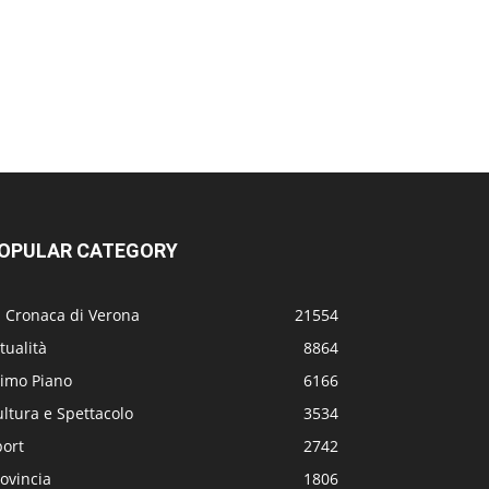
OPULAR CATEGORY
a Cronaca di Verona
21554
tualità
8864
rimo Piano
6166
ltura e Spettacolo
3534
port
2742
ovincia
1806