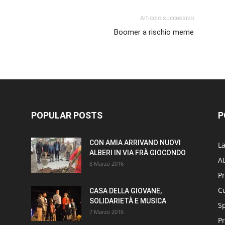
Articolo successivo
Boomer a rischio meme
POPULAR POSTS
P
CON AMIA ARRIVANO NUOVI
L
ALBERI IN VIA FRÀ GIOCONDO
At
8 Marzo 2016
P
Cu
CASA DELLA GIOVANE,
SOLIDARIETÀ E MUSICA
S
7 Marzo 2016
Pr