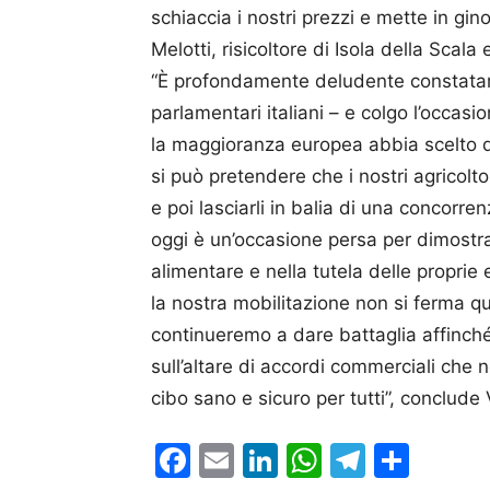
schiaccia i nostri prezzi e mette in gi
Melotti, risicoltore di Isola della Scal
“È profondamente deludente constatar
parlamentari italiani – e colgo l’occasio
la maggioranza europea abbia scelto 
si può pretendere che i nostri agricoltor
e poi lasciarli in balia di una concorre
oggi è un’occasione persa per dimostra
alimentare e nella tutela delle proprie
la nostra mobilitazione non si ferma qui
continueremo a dare battaglia affinché 
sull’altare di accordi commerciali che 
cibo sano e sicuro per tutti”, conclude 
Facebook
Email
LinkedIn
WhatsAp
Telegr
Cond