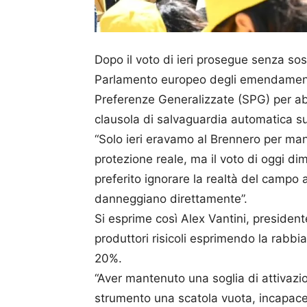
Dopo il voto di ieri prosegue senza sost
Parlamento europeo degli emendamenti
Preferenze Generalizzate (SPG) per abb
clausola di salvaguardia automatica sul
“Solo ieri eravamo al Brennero per man
protezione reale, ma il voto di oggi d
preferito ignorare la realtà del campo 
danneggiano direttamente”.
Si esprime così Alex Vantini, presiden
produttori risicoli esprimendo la rabbia
20%.
“Aver mantenuto una soglia di attivazi
strumento una scatola vuota, incapace d