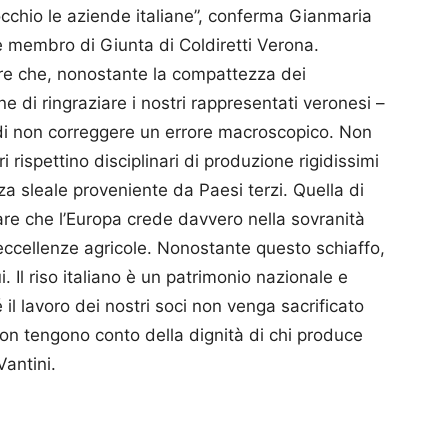
nocchio le aziende italiane”, conferma Gianmaria
a e membro di Giunta di Coldiretti Verona.
e che, nonostante la compattezza dei
ne di ringraziare i nostri rappresentati veronesi –
di non correggere un errore macroscopico. Non
i rispettino disciplinari di produzione rigidissimi
nza sleale proveniente da Paesi terzi. Quella di
re che l’Europa crede davvero nella sovranità
 eccellenze agricole. Nonostante questo schiaffo,
. Il riso italiano è un patrimonio nazionale e
il lavoro dei nostri soci non venga sacrificato
non tengono conto della dignità di chi produce
Vantini.
p
am
ividi