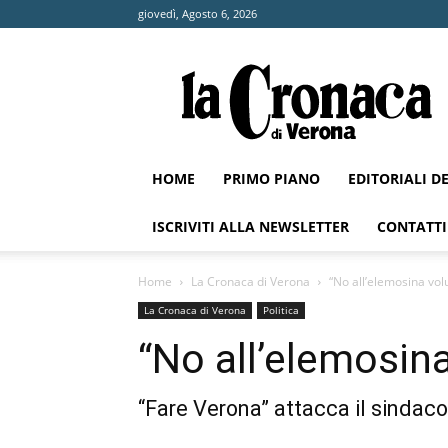
giovedì, Agosto 6, 2026
La
Cronaca
di
Verona
HOME
PRIMO PIANO
EDITORIALI D
ISCRIVITI ALLA NEWSLETTER
CONTATTI
Home
La Cronaca di Verona
“No all’elemosina vol
La Cronaca di Verona
Politica
“No all’elemosin
“Fare Verona” attacca il sindaco