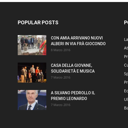
POPULAR POSTS
P
CON AMIA ARRIVANO NUOVI
L
ALBERI IN VIA FRÀ GIOCONDO
At
8 Marzo 2016
P
Cu
CASA DELLA GIOVANE,
SOLIDARIETÀ E MUSICA
S
7 Marzo 2016
Pr
E
A SILVANO PEDROLLO IL
PREMIO LEONARDO
Ul
7 Marzo 2016
B