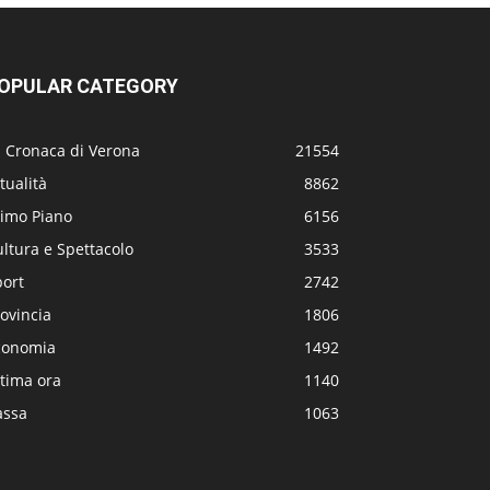
OPULAR CATEGORY
a Cronaca di Verona
21554
tualità
8862
rimo Piano
6156
ltura e Spettacolo
3533
port
2742
ovincia
1806
conomia
1492
tima ora
1140
assa
1063