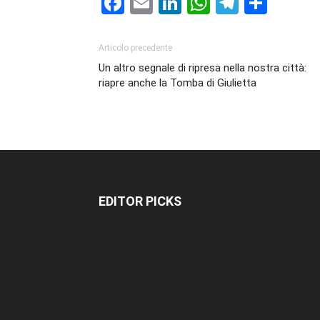
Facebook
Email
LinkedIn
WhatsAp
Telegr
Cond
Articolo precedente
Un altro segnale di ripresa nella nostra città:
riapre anche la Tomba di Giulietta
EDITOR PICKS