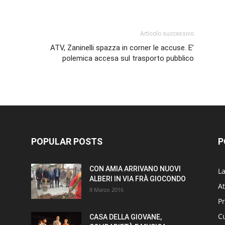
p
am
ividi
Articolo successivo
ATV, Zaninelli spazza in corner le accuse. E’
polemica accesa sul trasporto pubblico
POPULAR POSTS
P
CON AMIA ARRIVANO NUOVI
L
ALBERI IN VIA FRÀ GIOCONDO
At
8 Marzo 2016
P
Cu
CASA DELLA GIOVANE,