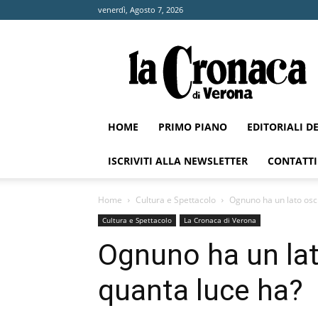
venerdì, Agosto 7, 2026
La
Cronaca
di
Verona
HOME
PRIMO PIANO
EDITORIALI D
ISCRIVITI ALLA NEWSLETTER
CONTATTI
Home
Cultura e Spettacolo
Ognuno ha un lato oscu
Cultura e Spettacolo
La Cronaca di Verona
Ognuno ha un lat
quanta luce ha?