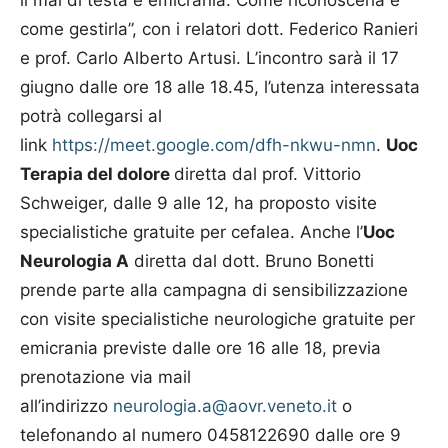
il mal di testa è emicrania. Come riconoscerla e
come gestirla”, con i relatori dott. Federico Ranieri
e prof. Carlo Alberto Artusi. L’incontro sarà il 17
giugno dalle ore 18 alle 18.45, l’utenza interessata
potrà collegarsi al
link
https://meet.google.com/dfh-nkwu-nmn
.
Uoc
Terapia del dolore
diretta dal prof. Vittorio
Schweiger, dalle 9 alle 12, ha proposto visite
specialistiche gratuite per cefalea. Anche l’
Uoc
Neurologia A
diretta dal dott. Bruno Bonetti
prende parte alla campagna di sensibilizzazione
con visite specialistiche neurologiche gratuite per
emicrania previste dalle ore 16 alle 18, previa
prenotazione via mail
all’indirizzo
neurologia.a@aovr.veneto.it
o
telefonando al numero 0458122690 dalle ore 9