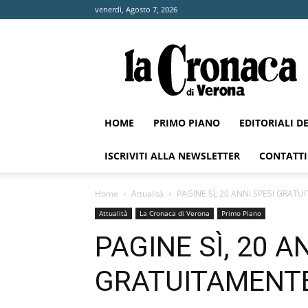
venerdì, Agosto 7, 2026
La
Cronaca
di
Verona
HOME
PRIMO PIANO
EDITORIALI D
ISCRIVITI ALLA NEWSLETTER
CONTATTI
Home
Attualità
PAGINE SÌ, 20 ANNI SPESI GRAT
Attualità
La Cronaca di Verona
Primo Piano
PAGINE SÌ, 20 A
GRATUITAMENT