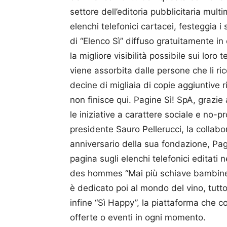
settore dell’editoria pubblicitaria mul
elenchi telefonici cartacei, festeggia i
di “Elenco Sì” diffuso gratuitamente in 
la migliore visibilità possibile sui loro t
viene assorbita dalle persone che li ri
decine di migliaia di copie aggiuntive 
non finisce qui. Pagine Sì! SpA, grazie 
le iniziative a carattere sociale e no-pr
presidente Sauro Pelle­ruc­ci, la collabo
anniversario della sua fondazione, Pa
pagina sugli elenchi telefonici editati
des hommes “Mai più schiave bambine” e 
è dedicato poi al mondo del vino, tutto
infine “Sì Happy”, la piattaforma che c
offerte o eventi in ogni momento.