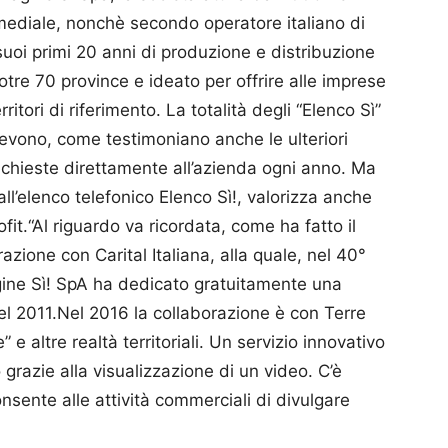
timediale, nonchè secondo operatore italiano di
 suoi primi 20 anni di produzione e distribuzione
otre 70 province e ideato per offrire alle imprese
erritori di riferimento. La totalità degli “Elenco Sì”
cevono, come testimoniano anche le ulteriori
richieste direttamente all’azienda ogni anno. Ma
all’elenco telefonico Elenco Sì!, valorizza anche
ofit.“Al riguardo va ricordata, come ha fatto il
razione con Carital Italiana, alla quale, nel 40°
gine Sì! SpA ha dedicato gratuitamente una
 nel 2011.Nel 2016 la collaborazione è con Terre
altre realtà territoriali. Un servizio innovativo
 grazie alla visualizzazione di un video. C’è
onsente alle attività commerciali di divulgare