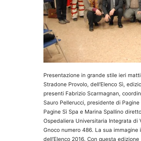
Presentazione in grande stile ieri matti
Stradone Provolo, dell’Elen­co Sì, edi
presenti Fabrizio Scarmagnan, coordina
Sauro Pelle­rucci, presidente di Pagine
Pagine Sì Spa e Marina Spal­lino diretto
Ospedaliera Uni­ver­­sitaria Integrata d
Gnoco numero 486. La sua immagine in
dell’Elenco 2016. Con questa edizione 