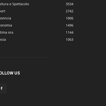
ltura e Spettacolo
3534
port
2742
ovincia
1806
conomia
1496
tima ora
1144
assa
1063
OLLOW US