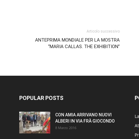
p
am
ividi
Articolo successivo
ANTEPRIMA MONDIALE PER LA MOSTRA
“MARIA CALLAS. THE EXHIBITION”
POPULAR POSTS
P
CON AMIA ARRIVANO NUOVI
L
ALBERI IN VIA FRÀ GIOCONDO
At
8 Marzo 2016
P