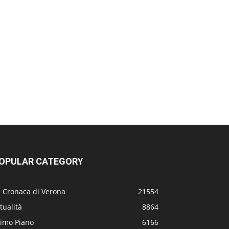
OPULAR CATEGORY
a Cronaca di Verona
21554
tualità
8864
rimo Piano
6166