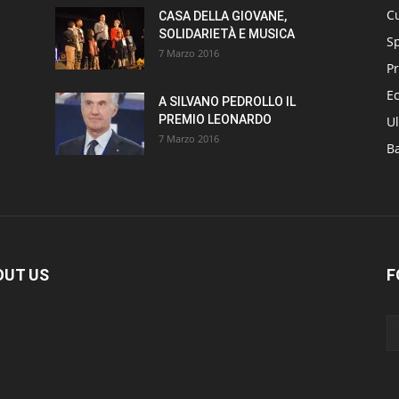
Cu
CASA DELLA GIOVANE,
SOLIDARIETÀ E MUSICA
S
7 Marzo 2016
Pr
E
A SILVANO PEDROLLO IL
PREMIO LEONARDO
Ul
7 Marzo 2016
B
OUT US
F