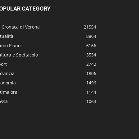
OPULAR CATEGORY
a Cronaca di Verona
21554
tualità
8864
rimo Piano
6166
ltura e Spettacolo
3534
port
2742
ovincia
1806
conomia
1496
tima ora
1144
assa
1063