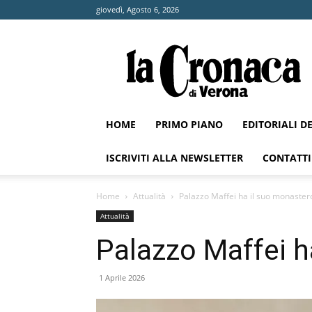
giovedì, Agosto 6, 2026
La
Cronaca
di
Verona
HOME
PRIMO PIANO
EDITORIALI D
ISCRIVITI ALLA NEWSLETTER
CONTATTI
Home
Attualità
Palazzo Maffei ha il suo monaster
Attualità
Palazzo Maffei h
1 Aprile 2026