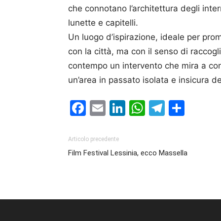
che connotano l’architettura degli inter
lunette e capitelli.
Un luogo d’ispirazione, ideale per pro
con la città, ma con il senso di raccog
contempo un intervento che mira a contr
un’area in passato isolata e insicura de
Facebook
Email
LinkedIn
WhatsAp
Telegr
Cond
Articolo precedente
Film Festival Lessinia, ecco Massella