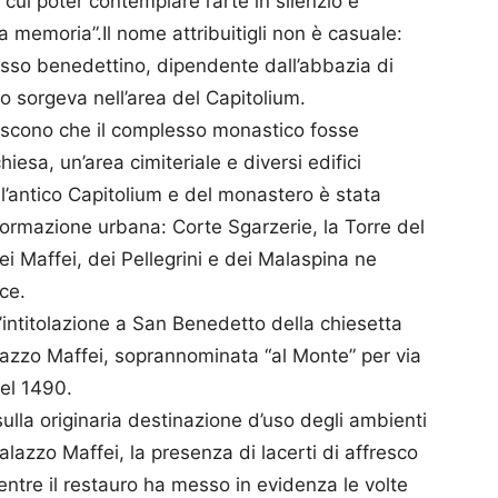
cui poter contemplare l’arte in silenzio e
a memoria”.Il nome attribuitigli non è casuale:
esso benedettino, dipendente dall’abbazia di
olo sorgeva nell’area del Capitolium.
eriscono che il complesso monastico fosse
sa, un’area cimiteriale e diversi edifici
ell’antico Capitolium e del monastero è stata
ormazione urbana: Corte Sgarzerie, la Torre del
dei Maffei, dei Pellegrini e dei Malaspina ne
ce.
’intitolazione a San Benedetto della chiesetta
alazzo Maffei, soprannominata “al Monte” per via
nel 1490.
ulla originaria destinazione d’uso degli ambienti
lazzo Maffei, la presenza di lacerti di affresco
mentre il restauro ha messo in evidenza le volte