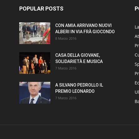
POPULAR POSTS
P
CON AMIA ARRIVANO NUOVI
L
ALBERI IN VIA FRÀ GIOCONDO
At
8 Marzo 2016
P
Cu
CASA DELLA GIOVANE,
SOLIDARIETÀ E MUSICA
S
7 Marzo 2016
Pr
E
A SILVANO PEDROLLO IL
PREMIO LEONARDO
Ul
7 Marzo 2016
B