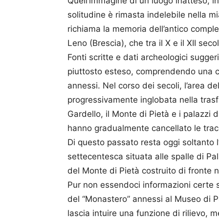
Quell’immagine di un luogo inatteso, in 
solitudine è rimasta indelebile nella mi
richiama la memoria dell’antico compl
Leno (Brescia), che tra il X e il XII sec
Fonti scritte e dati archeologici sugg
piuttosto esteso, comprendendo una chie
annessi. Nel corso dei secoli, l’area d
progressivamente inglobata nella trasf
Gardello, il Monte di Pietà e i palazzi 
hanno gradualmente cancellato le trac
Di questo passato resta oggi soltanto l
settecentesca situata alle spalle di P
del Monte di Pietà costruito di fronte 
Pur non essendoci informazioni certe s
del “Monastero” annessi al Museo di Pa
lascia intuire una funzione di rilievo, 